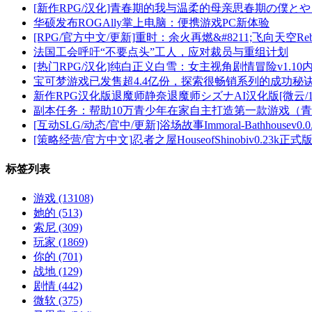
[新作RPG/汉化]青春期的我与温柔的母亲思春期の僕とやさ
华硕发布ROGAlly掌上电脑：便携游戏PC新体验
[RPG/官方中文/更新]重时：余火再燃&#8211;飞向天空Rebirth
法国工会呼吁“不要点头”工人，应对裁员与重组计划
[热门RPG/汉化]纯白正义白雪：女主视角剧情冒险v1.10内
宝可梦游戏已发售超4.4亿份，探索很畅销系列的成功秘
新作RPG汉化版退魔师静奈退魔师シズナAI汉化版[微云/1
副本任务：帮助10万青少年在家自主打造第一款游戏（
[互动SLG/动态/官中/更新]浴场故事Immoral-Bathhousev
[策略经营/官方中文]忍者之屋HouseofShinobiv0.23k正式版[
标签列表
游戏
(13108)
她的
(513)
索尼
(309)
玩家
(1869)
你的
(701)
战地
(129)
剧情
(442)
微软
(375)