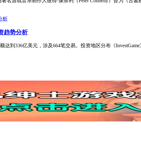
戏音乐制作人彼得·康奈利（Peter Connelly）曾为《古
投资趋势分析
达到336亿美元，涉及664笔交易。投资地区分布《InvestGam