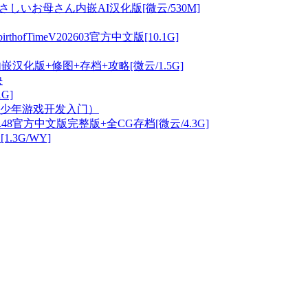
しいお母さん内嵌AI汉化版[微云/530M]
ofTimeV202603官方中文版[10.1G]
嵌汉化版+修图+存档+攻略[微云/1.5G]
诀
G]
青少年游戏开发入门）
0.0.48官方中文版完整版+全CG存档[微云/4.3G]
1.3G/WY]