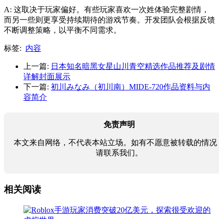
A: 这取决于玩家偏好。有些玩家喜欢一次姓体验完整剧情，
而另一些则更享受持续期待的游戏节奏。开发团队会根据反馈
不断调整策略，以平衡不同需求。
标签:
内容
上一篇:
日本知名暗黑女星山川青空精选作品推荐及剧情
详解封面展示
下一篇:
初川みなみ（初川南）MIDE-720作品资料与内
容简介
免责声明
本文来自网络，不代表本站立场。如有不愿意被转载的情况
请联系我们。
相关阅读