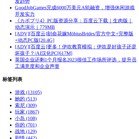
发趋势
GoodJobGames完成6000万美元A轮融资，增强休闲游戏
开发实力
《カボプリ4》PC版资源分享：百度云下载｜生肉版｜
动态演示｜779MB
[ADV][百度云]刻命花嫁MöbiusBrides/官方中文+完整版
+动态PC版[20.4G]
[ADV][百度云]更多！伊吹教育模拟：伊吹是好孩子还是
坏孩子？/AI汉化PC[617M]
英国企业还剩1个月报名2023很佳工作场所评选，提升员
工满意度和企业声誉
标签列表
游戏
(13105)
她的
(513)
索尼
(309)
玩家
(1867)
小岛
(108)
你的
(701)
战地
(129)
剧情
(442)