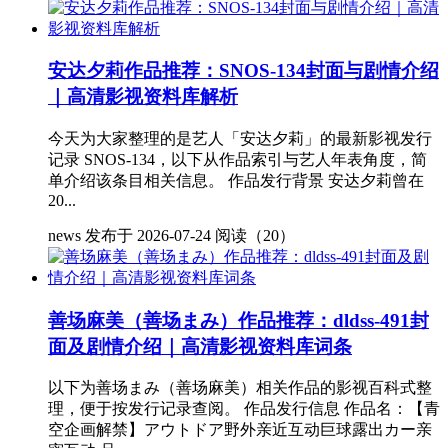
安达夕莉作品推荐：SNOS-134封面与剧情介绍
｜高清影视资料库解析
今天为大家整理的是艺人「安达夕莉」的最新影视发行
记录 SNOS-134，以下从作品索引与艺人年表角度，简
单介绍该条目相关信息。 作品发行背景 安达夕莉曾在
20...
news
发布于 2026-07-24
阅读（20）
善场麻美（善场まみ）作品推荐：dldss-491封
面及剧情介绍｜高清影视资料库词条
以下为善场まみ（善场麻美）相关作品的影视百科式整
理，便于按发行记录查阅。 作品发行信息 作品名：【青
空企画解禁】アウトドア野外亲近互动巨球露出カー亲