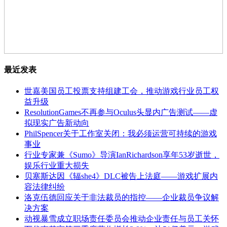
最近发表
世嘉美国员工投票支持组建工会，推动游戏行业员工权
益升级
ResolutionGames不再参与Oculus头显内广告测试——虚
拟现实广告新动向
PhilSpencer关于工作室关闭：我必须运营可持续的游戏
事业
行业专家兼《Sumo》导演IanRichardson享年53岁逝世，
娱乐行业重大损失
贝塞斯达因《辐she4》DLC被告上法庭——游戏扩展内
容法律纠纷
洛克伍德回应关于非法裁员的指控——企业裁员争议解
决方案
动视暴雪成立职场责任委员会推动企业责任与员工关怀