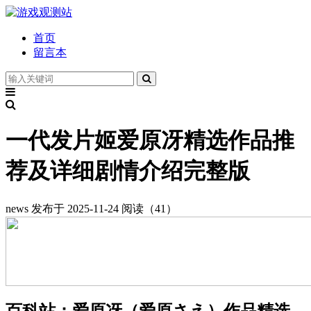
首页
留言本
一代发片姬爱原冴精选作品推
荐及详细剧情介绍完整版
news
发布于 2025-11-24
阅读（41）
百科站：爱原冴（爱原さえ）作品精选