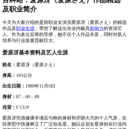
及职业简介
今天为大家介绍的是前职业女演员爱原冴（爱原さえ）的精选
作品及
职业生涯
，带您了解这位在业内极具
影响力
的资深艺
人。作为多位后辈的导师，她不仅个人作品丰富，同时对新人
培养与行业发展贡献巨大。
爱原冴基本资料及艺人生涯
姓名：
爱原冴（爱原さえ）
身高：
165公分
出生日期：
1989年11月9日
身材：
87 – 60 – 89
兆背：
F CUP
爱原冴凭借健康丰满且匀称的身材和开朗大方的个人气质，在
轻类型中快速树立了广泛知名度。她以企划女星身份在行业内