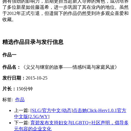
拥有强劲的影响力，后期更担当起新人导师的角色，成功培养
了多位新星如佐藤遥希，进一步巩固了其在业内的地位。虽然
于2012年正式引退，但遗留下的作品仍然受到许多观众喜爱和
收藏。
精选作品目录与发行信息
作品一
作品名：
《义父与继室的故事——情感纠葛与家庭风波》
发行日期：
2015-10-25
片长：
150分钟
标签:
作品
上一篇:
[SLG/官方中文/动态]点击她Click-Herv1.0.1官方
中文版[2.5G/WY]
下一篇:
育碧发布支持妇女与LGBTQ+社区声明，倡导多
元包容的企业文化