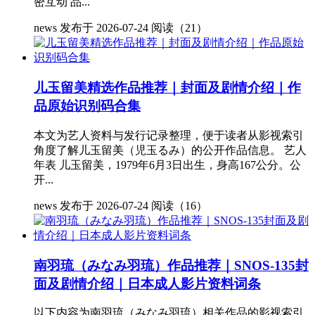
密互动 品...
news
发布于 2026-07-24
阅读（21）
儿玉留美精选作品推荐｜封面及剧情介绍｜作
品原始识别码合集
本文为艺人资料与发行记录整理，便于读者从影视索引
角度了解儿玉留美（児玉るみ）的公开作品信息。 艺人
年表 儿玉留美，1979年6月3日出生，身高167公分。公
开...
news
发布于 2026-07-24
阅读（16）
南羽琉（みなみ羽琉）作品推荐｜SNOS-135封
面及剧情介绍｜日本成人影片资料词条
以下内容为南羽琉（みなみ羽琉）相关作品的影视索引