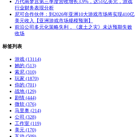
万代南梦宫第三季度营收增长3.9%，达51亿美元，游戏
行业财务表现分析
尼可合作伙伴：到2026年亚洲10大游戏市场将实现410亿
美元收入【亚洲游戏市场规模预测】
前沿公司多元化策略失利，《废土之灾》未达预期失败
收场
标签列表
游戏
(13114)
她的
(513)
索尼
(310)
玩家
(1870)
你的
(701)
战地
(129)
剧情
(444)
微软
(376)
马里奥
(214)
公司
(328)
工作室
(119)
美元
(170)
互动
(509)