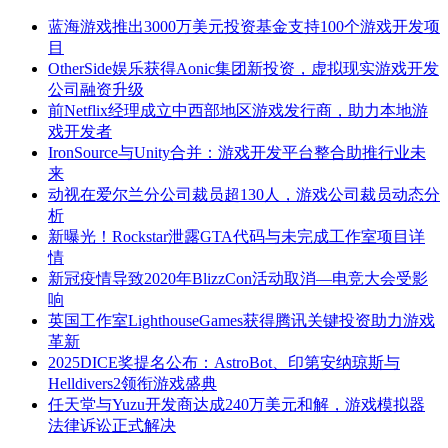
蓝海游戏推出3000万美元投资基金支持100个游戏开发项
目
OtherSide娱乐获得Aonic集团新投资，虚拟现实游戏开发
公司融资升级
前Netflix经理成立中西部地区游戏发行商，助力本地游
戏开发者
IronSource与Unity合并：游戏开发平台整合助推行业未
来
动视在爱尔兰分公司裁员超130人，游戏公司裁员动态分
析
新曝光！Rockstar泄露GTA代码与未完成工作室项目详
情
新冠疫情导致2020年BlizzCon活动取消—电竞大会受影
响
英国工作室LighthouseGames获得腾讯关键投资助力游戏
革新
2025DICE奖提名公布：AstroBot、印第安纳琼斯与
Helldivers2领衔游戏盛典
任天堂与Yuzu开发商达成240万美元和解，游戏模拟器
法律诉讼正式解决