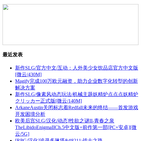
最近发表
新作SLG/官方中文/互动：人外美少女饮品店官方中文版
[微云/430M]
Magify完成100万欧元融资，助力企业数字化转型的创新
解决方案
新作SLG/像素风动态玩法/机械主题妖精炉点点点妖精炉
クリッカー正式版[微云/140M]
ArkaneAustin关闭标志着Redfall未来的终结——首发游戏
开发困境分析
欧美后宫SLG/汉化/动态]性欲之谜II-青春之泉
TheLibidoEnigmaIICh.5中文版+前作第一部[PC+安卓][微
云/5G]
[RPG/汉化]追寻多琳塔&#8211;战士之路