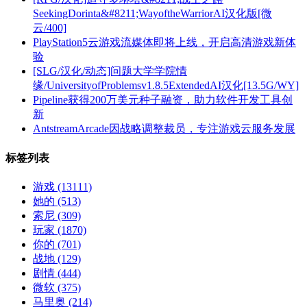
SeekingDorinta&#8211;WayoftheWarriorAI汉化版[微
云/400]
PlayStation5云游戏流媒体即将上线，开启高清游戏新体
验
[SLG/汉化/动态]问题大学学院情
缘/UniversityofProblemsv1.8.5ExtendedAI汉化[13.5G/WY]
Pipeline获得200万美元种子融资，助力软件开发工具创
新
AntstreamArcade因战略调整裁员，专注游戏云服务发展
标签列表
游戏
(13111)
她的
(513)
索尼
(309)
玩家
(1870)
你的
(701)
战地
(129)
剧情
(444)
微软
(375)
马里奥
(214)