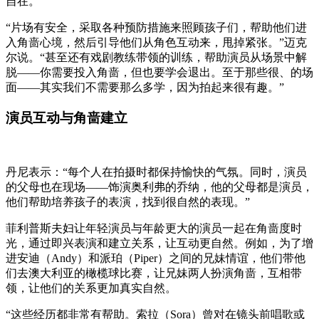
自在。
“片场有安全，采取各种预防措施来照顾孩子们，帮助他们进
入角啬心境，然后引导他们从角色互动来，甩掉紧张。”迈克
尔说。“甚至还有戏剧教练带领的训练，帮助演员从场景中解
脱——你需要投入角啬，但也要学会退出。至于那些很、的场
面——其实我们不需要那么多学，因为拍起来很有趣。”
演员互动与角啬建立
丹尼表示：“每个人在拍摄时都保持愉快的气氛。同时，演员
的父母也在现场——饰演奥利弗的乔纳，他的父母都是演员，
他们帮助培养孩子的表演，找到很自然的表现。”
菲利普斯夫妇让年轻演员与年龄更大的演员一起在角啬度时
光，通过即兴表演和建立关系，让互动更自然。例如，为了增
进安迪（Andy）和派珀（Piper）之间的兄妹情谊，他们带他
们去澳大利亚的橄榄球比赛，让兄妹两人扮演角啬，互相带
领，让他们的关系更加真实自然。
“这些经历都非常有帮助。索拉（Sora）曾对在镜头前唱歌或