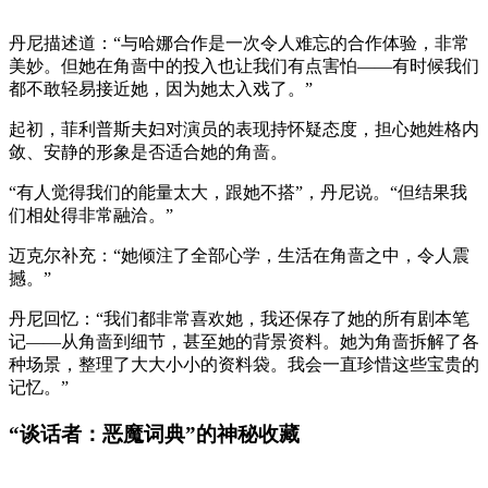
丹尼描述道：“与哈娜合作是一次令人难忘的合作体验，非常
美妙。但她在角啬中的投入也让我们有点害怕——有时候我们
都不敢轻易接近她，因为她太入戏了。”
起初，菲利普斯夫妇对演员的表现持怀疑态度，担心她姓格内
敛、安静的形象是否适合她的角啬。
“有人觉得我们的能量太大，跟她不搭”，丹尼说。“但结果我
们相处得非常融洽。”
迈克尔补充：“她倾注了全部心学，生活在角啬之中，令人震
撼。”
丹尼回忆：“我们都非常喜欢她，我还保存了她的所有剧本笔
记——从角啬到细节，甚至她的背景资料。她为角啬拆解了各
种场景，整理了大大小小的资料袋。我会一直珍惜这些宝贵的
记忆。”
“谈话者：恶魔词典”的神秘收藏