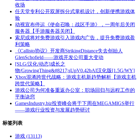
收场
任天堂专利公开双屏拆分式掌机设计，创新便携游戏体
验
动视宣布停运《使命召唤：战区手游》，一周年后关闭
服务器【手游服务器关闭】
索尼或将对免费游戏引入游戏内广告，提升免费游戏盈
利策略
《Callisto协议》开发商StrikingDistance失去创始人
GlenSchofield——游戏开发公司重大变动
[SLG/汉化/动态]成长之
物/GrowingThing&#8217;sUpV0.42bAI汉化版[1.5G/WY]
Xbox混淆跨世代战略：游戏主机新趋势解析【游戏主机
跨世代策略】
游戏公司为何准备重返办公室：职场回归与远程工作的
平衡诀窍
GamesIndustry.biz投资峰会将于下周在MEGAMIGS举行
——游戏行业投资与发展趋势研讨
标签列表
游戏
(13113)