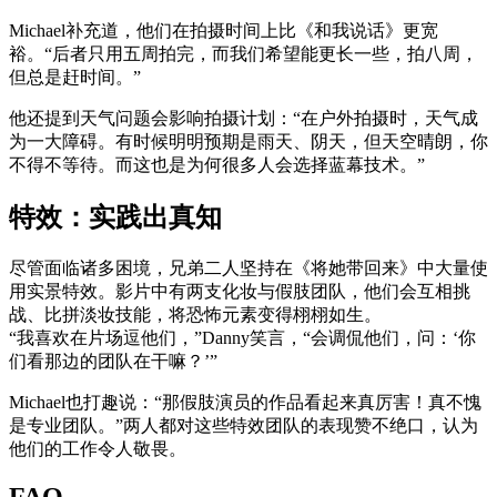
Michael补充道，他们在拍摄时间上比《和我说话》更宽
裕。“后者只用五周拍完，而我们希望能更长一些，拍八周，
但总是赶时间。”
他还提到天气问题会影响拍摄计划：“在户外拍摄时，天气成
为一大障碍。有时候明明预期是雨天、阴天，但天空晴朗，你
不得不等待。而这也是为何很多人会选择蓝幕技术。”
特效：实践出真知
尽管面临诸多困境，兄弟二人坚持在《将她带回来》中大量使
用实景特效。影片中有两支化妆与假肢团队，他们会互相挑
战、比拼淡妆技能，将恐怖元素变得栩栩如生。
“我喜欢在片场逗他们，”Danny笑言，“会调侃他们，问：‘你
们看那边的团队在干嘛？’”
Michael也打趣说：“那假肢演员的作品看起来真厉害！真不愧
是专业团队。”两人都对这些特效团队的表现赞不绝口，认为
他们的工作令人敬畏。