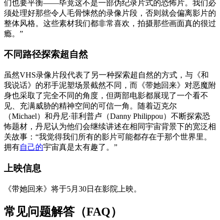
们也要平衡——毕竟这不是一部伪纪录片式的恐怖片。我们必
须处理好那些令人毛骨悚然的录像片段，否则就会偏离影片的
整体风格。这些素材我们都非常喜欢，拍摄那些画面真的很过
瘾。”
不同路径探索超自然
虽然VHS录像片段代表了另一种探索超自然的方式，与《和
我说话》的邪手泥塑场景截然不同，而《带她回来》对恶魔附
身也采取了完全不同的角度，但两部电影都展现了一个看不
见、充满威胁的精神空间的可信一角。随着迈克尔
（Michael）和丹尼·菲利普卢（Danny Philippou）不断探索恐
怖题材，丹尼认为他们会继续讲述在相同宇宙背景下的宽泛相
关故事：“我觉得我们所有的影片可能都存在于那个世界里。
拥有
自己的
宇宙真是太有趣了。”
上映信息
《带她回来》将于5月30日在影院上映。
常见问题解答（FAQ）