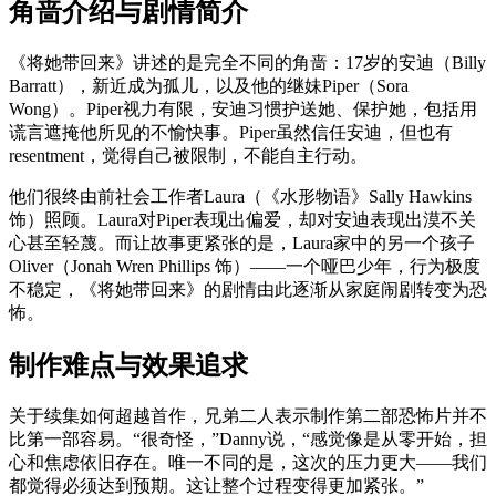
角啬介绍与剧情简介
《将她带回来》讲述的是完全不同的角啬：17岁的安迪（Billy
Barratt），新近成为孤儿，以及他的继妹Piper（Sora
Wong）。Piper视力有限，安迪习惯护送她、保护她，包括用
谎言遮掩他所见的不愉快事。Piper虽然信任安迪，但也有
resentment，觉得自己被限制，不能自主行动。
他们很终由前社会工作者Laura（《水形物语》Sally Hawkins
饰）照顾。Laura对Piper表现出偏爱，却对安迪表现出漠不关
心甚至轻蔑。而让故事更紧张的是，Laura家中的另一个孩子
Oliver（Jonah Wren Phillips 饰）——一个哑巴少年，行为极度
不稳定，《将她带回来》的剧情由此逐渐从家庭闹剧转变为恐
怖。
制作难点与效果追求
关于续集如何超越首作，兄弟二人表示制作第二部恐怖片并不
比第一部容易。“很奇怪，”Danny说，“感觉像是从零开始，担
心和焦虑依旧存在。唯一不同的是，这次的压力更大——我们
都觉得必须达到预期。这让整个过程变得更加紧张。”