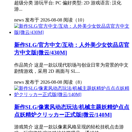
超级分类 游玩平台: PC 偏好类型: 2D 游戏语言: 汉化
游...
news
发布于 2026-08-08
阅读（10）
新作SLG/官方中文/互动：人外美少女饮品店官
方中文版[微云/430M]
作品简介 这是一款以现代职场与创业日常为背景的中文
剧情游戏，采用 2D 画面与 SL...
news
发布于 2026-08-08
阅读（8）
新作SLG/像素风动态玩法/机械主题妖精炉点点
点妖精炉クリッカー正式版[微云/140M]
游戏简介 这是一款以像素风格呈现的轻松挂机点击游