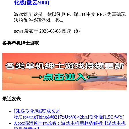
化版[微云/400]
游戏简介 这是一款以经典 PC 端 2D 中文 RPG 为基础玩
法的角色扮演游戏，整...
news
发布于 2026-08-08
阅读（8）
各类单机绅士游戏
最近发表
[SLG/汉化/动态]成长之
物/GrowingThing&#8217;sUpV0.42bAI汉化版[1.5G/WY]
Xbox混淆跨世代战略：游戏主机新趋势解析【游戏主机