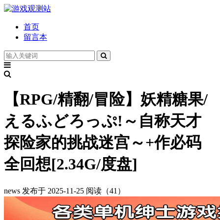
首页
留言本
【RPG/精翻/冒险】妖精糖果/
えるふどろっぷ!～自称天才
探险家的挑战迷宫～+作必码
全回想[2.34G/度盘]
news
发布于 2025-11-25
阅读（41）