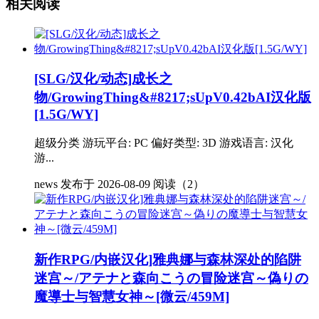
相关阅读
[SLG/汉化/动态]成长之
物/GrowingThing&#8217;sUpV0.42bAI汉化版
[1.5G/WY]
超级分类 游玩平台: PC 偏好类型: 3D 游戏语言: 汉化
游...
news
发布于 2026-08-09
阅读（2）
新作RPG/内嵌汉化]雅典娜与森林深处的陷阱
迷宫～/アテナと森向こうの冒险迷宫～偽りの
魔導士与智慧女神～[微云/459M]