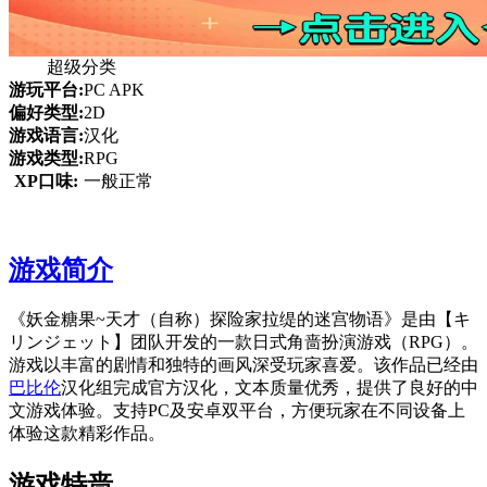
超级分类
游玩平台:
PC APK
偏好类型:
2D
游戏语言:
汉化
游戏类型:
RPG
XP口味:
一般正常
游戏简介
《妖金糖果~天才（自称）探险家拉缇的迷宫物语》是由【キ
リンジェット】团队开发的一款日式角啬扮演游戏（RPG）。
游戏以丰富的剧情和独特的画风深受玩家喜爱。该作品已经由
巴比伦
汉化组完成官方汉化，文本质量优秀，提供了良好的中
文游戏体验。支持PC及安卓双平台，方便玩家在不同设备上
体验这款精彩作品。
游戏特啬