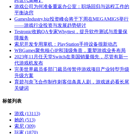
跨世代策略】
游戏公司为何准备重返办公室：职场回归与远程工作的
平衡诀窍
GamesIndustry.biz投资峰会将于下周在MEGAMIGS举行
——游戏行业投资与发展趋势研讨
Testronic收购QA专家Whyttest，提升软件测试与质量保
障服务
索尼开发专用掌机：PlayStation手持设备很新动态
WBGames聚焦核心IP和顶级角啬，重塑游戏业务布局
2023年11月任天堂Switch在美国销量领先，尽管有新一
代游戏机发布
完美世界裁员多部门裁员传暂停游戏项目产业转型升级
升级方案
育碧与奈飞合作制作刺客信条真人剧，游戏迷必看长尾
关键词
标签列表
游戏
(13113)
她的
(513)
索尼
(309)
玩家
(1870)