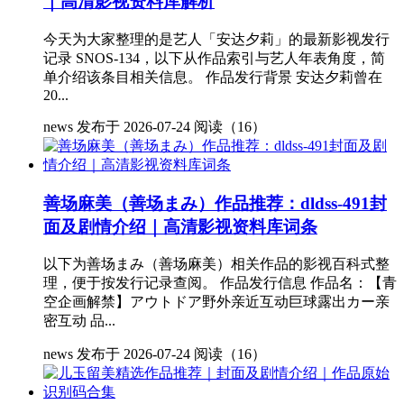
｜高清影视资料库解析
今天为大家整理的是艺人「安达夕莉」的最新影视发行
记录 SNOS-134，以下从作品索引与艺人年表角度，简
单介绍该条目相关信息。 作品发行背景 安达夕莉曾在
20...
news
发布于 2026-07-24
阅读（16）
善场麻美（善场まみ）作品推荐：dldss-491封
面及剧情介绍｜高清影视资料库词条
以下为善场まみ（善场麻美）相关作品的影视百科式整
理，便于按发行记录查阅。 作品发行信息 作品名：【青
空企画解禁】アウトドア野外亲近互动巨球露出カー亲
密互动 品...
news
发布于 2026-07-24
阅读（16）