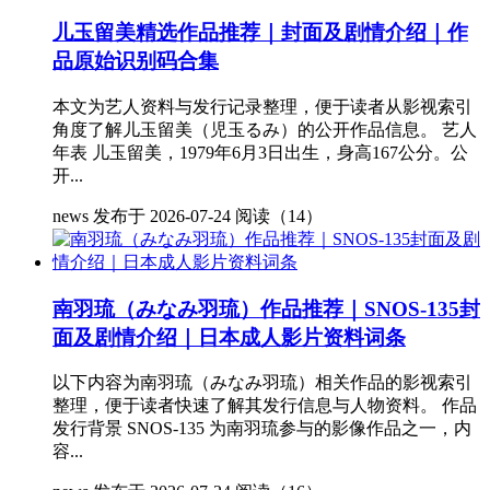
儿玉留美精选作品推荐｜封面及剧情介绍｜作
品原始识别码合集
本文为艺人资料与发行记录整理，便于读者从影视索引
角度了解儿玉留美（児玉るみ）的公开作品信息。 艺人
年表 儿玉留美，1979年6月3日出生，身高167公分。公
开...
news
发布于 2026-07-24
阅读（14）
南羽琉（みなみ羽琉）作品推荐｜SNOS-135封
面及剧情介绍｜日本成人影片资料词条
以下内容为南羽琉（みなみ羽琉）相关作品的影视索引
整理，便于读者快速了解其发行信息与人物资料。 作品
发行背景 SNOS-135 为南羽琉参与的影像作品之一，内
容...