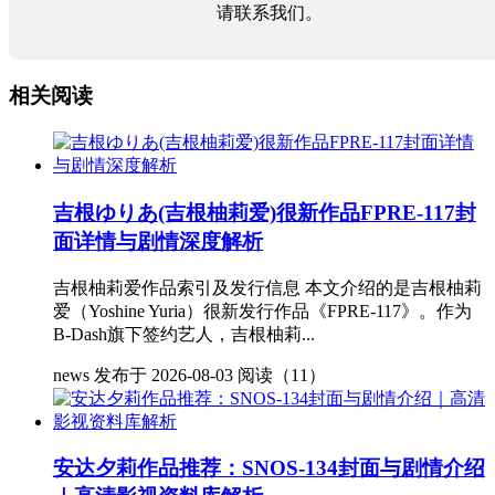
请联系我们。
相关阅读
吉根ゆりあ(吉根柚莉爱)很新作品FPRE-117封
面详情与剧情深度解析
吉根柚莉爱作品索引及发行信息 本文介绍的是吉根柚莉
爱（Yoshine Yuria）很新发行作品《FPRE-117》。作为
B-Dash旗下签约艺人，吉根柚莉...
news
发布于 2026-08-03
阅读（11）
安达夕莉作品推荐：SNOS-134封面与剧情介绍