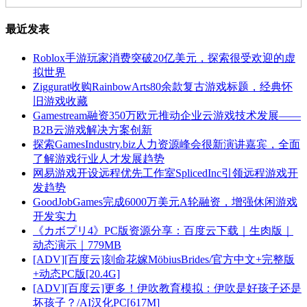
最近发表
Roblox手游玩家消费突破20亿美元，探索很受欢迎的虚
拟世界
Ziggurat收购RainbowArts80余款复古游戏标题，经典怀
旧游戏收藏
Gamestream融资350万欧元推动企业云游戏技术发展——
B2B云游戏解决方案创新
探索GamesIndustry.biz人力资源峰会很新演讲嘉宾，全面
了解游戏行业人才发展趋势
网易游戏开设远程优先工作室SplicedInc引领远程游戏开
发趋势
GoodJobGames完成6000万美元A轮融资，增强休闲游戏
开发实力
《カボプリ4》PC版资源分享：百度云下载｜生肉版｜
动态演示｜779MB
[ADV][百度云]刻命花嫁MöbiusBrides/官方中文+完整版
+动态PC版[20.4G]
[ADV][百度云]更多！伊吹教育模拟：伊吹是好孩子还是
坏孩子？/AI汉化PC[617M]