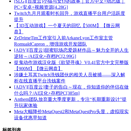
[SLG][百度云]小猫与女仆的故事｜官方中文+动态版｜
PC+安卓+视频资源[4.28G]
Twitch九月月观看时长回升，游戏直播平台用户活跃度
提升
【3D互动游戏】一个夏天的回忆【500M】【微云网
盘】
ZeDrimeTim工作室引入前ArkaneLyon工作室主管
RomualdCapron，增强游戏开发团队
[ADV][百度云]甜蜜职场恋爱题材作品～魅力全开的人生
逆转～/AI汉化+存档PC[2.99G]
捉鬼动作游戏汉化版《欲望寻魂》V0.41官方中文完整版
【900M】【微云网盘】
涉嫌土耳其Twitch洗钱团伙的相关人员被捕——深入解
析在线直播平台洗钱案件
[ADV][百度云]妻子的告白～现在，你知道你的伴侣在做
什么吗？/AI汉化+存档PC[385m]
Anthem团队放弃重大季度更新，专注“长期重新设计”提
升玩家体验
Meta大幅降价MetaQuest2和MetaQuestPro头显，虚拟现实
设备优惠早知道
标签列表