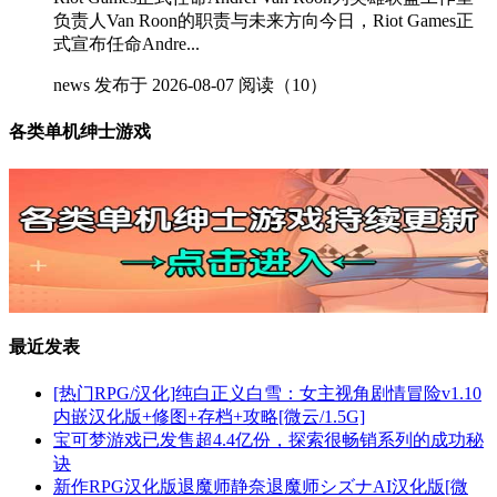
负责人Van Roon的职责与未来方向今日，Riot Games正
式宣布任命Andre...
news
发布于 2026-08-07
阅读（10）
各类单机绅士游戏
最近发表
[热门RPG/汉化]纯白正义白雪：女主视角剧情冒险v1.10
内嵌汉化版+修图+存档+攻略[微云/1.5G]
宝可梦游戏已发售超4.4亿份，探索很畅销系列的成功秘
诀
新作RPG汉化版退魔师静奈退魔师シズナAI汉化版[微