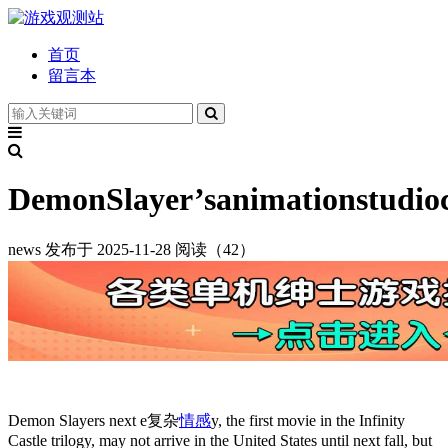
首页
留言本
DemonSlayer’sanimationstudio
news
发布于 2025-11-28
阅读（42）
Demon Slayers next e复杂
情感
y, the first movie in the Infinity
Castle trilogy, may not arrive in the United States until next fall, but