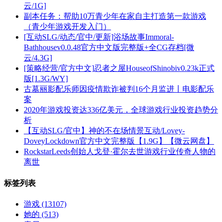
云/1G]
副本任务：帮助10万青少年在家自主打造第一款游戏
（青少年游戏开发入门）
[互动SLG/动态/官中/更新]浴场故事Immoral-
Bathhousev0.0.48官方中文版完整版+全CG存档[微
云/4.3G]
[策略经营/官方中文]忍者之屋HouseofShinobiv0.23k正式
版[1.3G/WY]
古墓丽影配乐师因疫情欺诈被判16个月监进丨电影配乐
案
2020年游戏投资达336亿美元，全球游戏行业投资趋势分
析
【互动SLG/官中】神的不在场情景互动/Lovey-
DoveyLockdown官方中文完整版【1.9G】【微云网盘】
RockstarLeeds创始人戈登·霍尔去世游戏行业传奇人物的
离世
标签列表
游戏
(13107)
她的
(513)