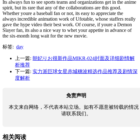
Its always fun to see sports teams and organizations get in the anime
spirit, but its rare that any of the collaborations are this good.
Whether youre a baseball fan or not, its easy to appreciate the
always incredible animation work of Ufotable, whose staffers really
gave the hype video their best work. Of course, if youre a Demon
Slayer fan, its also a nice way to whet your appetite in advance of
the six-month long wait for the new movie.
标签:
day
上一篇:
朝妃りお很新作品MIKR-024封面及详细剧情解
析推荐
下一篇:
实力派巨球女星赤城穗波精选作品推荐及剧情深
度解析
免责声明
本文来自网络，不代表本站立场。如有不愿意被转载的情况
请联系我们。
相关阅读