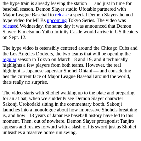
the hype train is already leaving the station — and just in time for
baseball season. Demon Slayer studio Ufotable partnered with
Major League Baseball to
release
a special Demon Slayer-themed
hype video for MLBs
upcoming
Tokyo Series. The video was
release
d Wednesday, the same day it was announced that Demon
Slayer: Kimetsu no Yaiba Infinity Castle would arrive in US theaters
on Sept. 12.
The hype video is ostensibly centered around the Chicago Cubs and
the Los Angeles Dodgers, the two teams that will be opening the
regular
season in Tokyo on March 18 and 19, and it technically
highlights a few players from both teams. However, the real
highlight is Japanese superstar Shohei Ohtani — and considering
hes the current face of Major League Baseball around the world,
thats really no surprise.
The video starts with Shohei walking up to the plate and preparing
for an at-bat, when we suddenly see Demon Slayer character
Sakonji Urokodaki sitting in the commentary booth. Sakonji
launches into a monologue about how impressive Shoheis breathing
is, and how 113 years of Japanese baseball history have led to this
moment. Then, out of nowhere, Demon Slayer protagonist Tanjiro
appears and rushes forward with a slash of his sword just as Shohei
unleashes a massive home run swing.