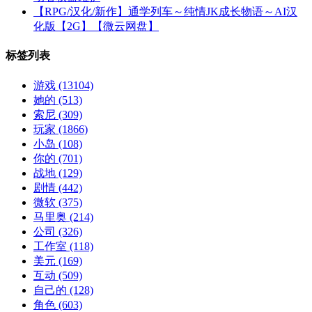
【RPG/汉化/新作】通学列车～纯情JK成长物语～AI汉
化版【2G】【微云网盘】
标签列表
游戏
(13104)
她的
(513)
索尼
(309)
玩家
(1866)
小岛
(108)
你的
(701)
战地
(129)
剧情
(442)
微软
(375)
马里奥
(214)
公司
(326)
工作室
(118)
美元
(169)
互动
(509)
自己的
(128)
角色
(603)