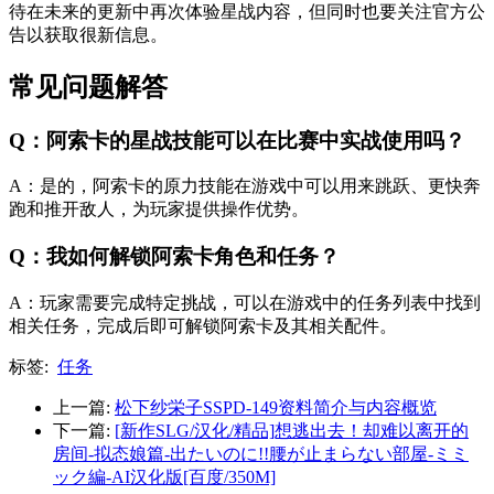
待在未来的更新中再次体验星战内容，但同时也要关注官方公
告以获取很新信息。
常见问题解答
Q：阿索卡的星战技能可以在比赛中实战使用吗？
A：是的，阿索卡的原力技能在游戏中可以用来跳跃、更快奔
跑和推开敌人，为玩家提供操作优势。
Q：我如何解锁阿索卡角色和任务？
A：玩家需要完成特定挑战，可以在游戏中的任务列表中找到
相关任务，完成后即可解锁阿索卡及其相关配件。
标签:
任务
上一篇:
松下纱栄子SSPD-149资料简介与内容概览
下一篇:
[新作SLG/汉化/精品]想逃出去！却难以离开的
房间-拟态娘篇-出たいのに!!腰が止まらない部屋-ミミ
ック編-AI汉化版[百度/350M]