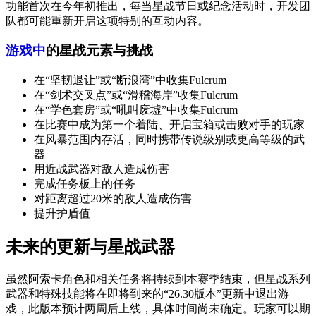
功能首次在今年初推出，每当星战节日或纪念活动时，开发团
队都可能重新开启这项特别的互动内容。
游戏中
的星战元素与挑战
在“坚韧退让”或“断浪湾”中收集Fulcrum
在“剑术交叉点”或“滑稽海岸”收集Fulcrum
在“学色套房”或“吼叫废墟”中收集Fulcrum
在比赛中成为第一个着陆、开启宝箱或击败对手的玩家
在风暴范围内存活，同时携带传说级别或更高等级的武
器
用近战武器对敌人造成伤害
完成任务板上的任务
对距离超过20米的敌人造成伤害
提升护盾值
未来的更新与星战武器
虽然阿索卡角色和相关任务将持续到本赛季结束，但星战系列
武器和特殊技能将在即将到来的“26.30版本”更新中退出游
戏，此版本预计两周后上线，具体时间尚未确定。玩家可以期