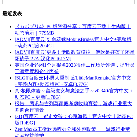
最近发表
《カボプリ4》PC版资源分享：百度云下载｜生肉版｜
动态演示｜779MB
[ADV][百度云]刻命花嫁MöbiusBrides/官方中文+完整版
+动态PC版[20.4G]
[ADV][百度云]更多！伊吹教育模拟：伊吹是好孩子还是
坏孩子？/AI汉化PC[617M]
英国企业还剩1个月报名2023很佳工作场所评选，提升员
工满意度和企业声誉
[SLG][百度云]小男人重制版/LittleManRemake/官方中文
+完整内容+动态版PC+安卓[3.77G]
真·极限体验～留级魔女与魔法之手～v0.340/官方中文＋
动态PC＋更新[1.78G]
报告：腾讯与吉列莫家庭考虑收购育碧，游戏行业重大
并购合作前景
[3D]百度云｜都市女孩：心跳海风｜官方中文｜动态PC
版[1.49G]
ZeniMax员工微软远程办公和外包政策——游戏行业劳
动者权益维护