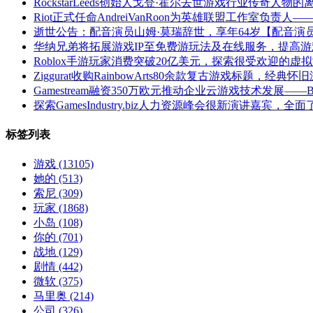
RockstarLeeds创始人戈登·霍尔去世游戏行业传奇人物的
Riot正式任命AndreiVanRoon为英雄联盟工作室负责
逝世公告：配音演员山姆·莫瑞辞世，享年64岁【配音演
华纳兄弟将拓展游戏IP至免费游玩法及在线服务，提高
Roblox手游玩家消费突破20亿美元，探索很受欢迎的虚
Ziggurat收购RainbowArts80余款复古游戏标题，经典
Gamestream融资350万欧元推动企业云游戏技术发展—
探索GamesIndustry.biz人力资源峰会很新演讲嘉宾
标签列表
游戏
(13105)
她的
(513)
索尼
(309)
玩家
(1868)
小岛
(108)
你的
(701)
战地
(129)
剧情
(442)
微软
(375)
马里奥
(214)
公司
(326)