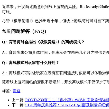
近年来，开发商逐渐意识到线上游戏的风险。Rocksteady和I
可玩。
尽管《极限竞速1》已推出近十年，但线上游戏随时可能被下
常见问题解答（FAQ）
Q：育碧何时会推出《极限竞速2》的离线模式？
A：育碧尚未公布具体时间，但表示会在未来几个月内提供更
Q：离线模式对玩家有什么好处？
A：离线模式可以让玩家在没有互联网连接时依然可以体验游
随着线上游戏面临的变数不断增加，开发离线模式不仅保护了
标签:
竞速
上一篇:
ROYD-230杏ここ（杏小恋）作品封面及剧情详
下一篇:
S120周年庆典推荐：SONE-563封面及剧情详细