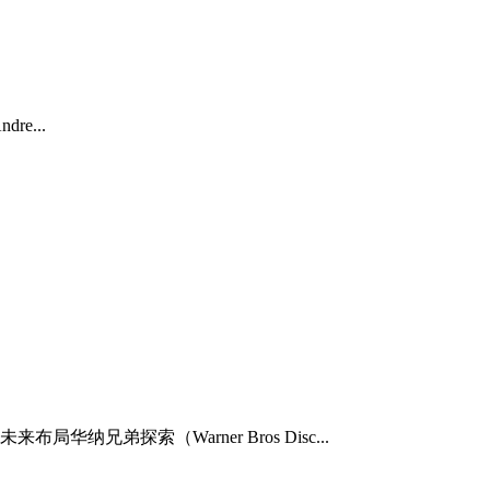
e...
探索（Warner Bros Disc...