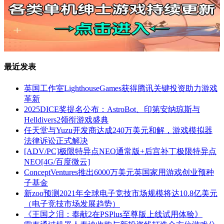
最近发表
英国工作室LighthouseGames获得腾讯关键投资助力游戏
革新
2025DICE奖提名公布：AstroBot、印第安纳琼斯与
Helldivers2领衔游戏盛典
任天堂与Yuzu开发商达成240万美元和解，游戏模拟器
法律诉讼正式解决
[ADV/PC]极限特异点NEO通常版+后宫补丁极限特异点
NEO[4G/百度微云]
ConceptVentures推出6000万美元英国家用游戏创业预种
子基金
新zoo预测2021年全球电子竞技市场规模将达10.8亿美元
（电子竞技市场发展趋势）
《王国之泪：奉献2在PSPlus至尊版上线试用体验》