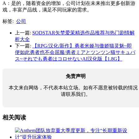
A：是的，随着资金的增加，公司计划在未来推出更多创新游
戏，丰富产品线，满足不同玩家的需求。
标签:
公司
上一篇:
SODSTAR矢埜爱茉精选作品推荐与热门剧情解
析大全
下一篇:
【RPG/汉化/新作】勇者米娅与傲娇猫灵魅~即
便如此勇者也不会屈服/勇者ミアとツンツン猫サキュバ
ス~それでも勇者はコロせないAI汉化版【1.8G】
免责声明
本文来自网络，不代表本站立场。如有不愿意被转载的情况
请联系我们。
相关阅读