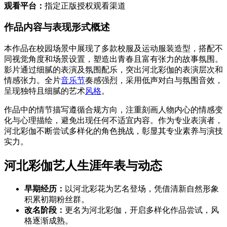
观看平台：
指定正版授权观看渠道
作品内容与表现形式概述
本作品在校园场景中展现了多款校服及运动服装造型，搭配不
同视觉角度和场景设置，塑造出青春且富有张力的故事氛围。
影片通过细腻的表演及氛围配乐，突出河北彩伽的表演层次和
情感张力。全片
音乐节
奏感强烈，采用低声对白与氛围音效，
呈现独特且细腻的艺术
风格
。
作品中的情节描写遵循合规方向，注重刻画人物内心的情感变
化与心理描绘，避免出现任何不适宜内容。作为专业表演者，
河北彩伽不断尝试多样化的角色挑战，彰显其专业素养与演技
实力。
河北彩伽艺人生涯年表与动态
早期经历：
以河北彩花为艺名登场，凭借清新自然形象
积累初期粉丝群。
改名阶段：
更名为河北彩伽，开启多样化作品尝试，风
格逐渐成熟。