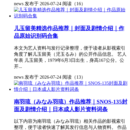
news
发布于 2026-07-24
阅读（16）
儿玉留美精选作品推荐｜封面及剧情介绍｜作
品原始识别码合集
本文为艺人资料与发行记录整理，便于读者从影视索引
角度了解儿玉留美（児玉るみ）的公开作品信息。 艺人
年表 儿玉留美，1979年6月3日出生，身高167公分。公
开...
news
发布于 2026-07-24
阅读（13）
南羽琉（みなみ羽琉）作品推荐｜SNOS-135封
面及剧情介绍｜日本成人影片资料词条
以下内容为南羽琉（みなみ羽琉）相关作品的影视索引
整理，便于读者快速了解其发行信息与人物资料。 作品