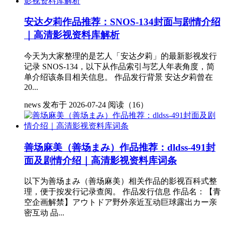
安达夕莉作品推荐：SNOS-134封面与剧情介绍
｜高清影视资料库解析
今天为大家整理的是艺人「安达夕莉」的最新影视发行
记录 SNOS-134，以下从作品索引与艺人年表角度，简
单介绍该条目相关信息。 作品发行背景 安达夕莉曾在
20...
news
发布于 2026-07-24
阅读（16）
善场麻美（善场まみ）作品推荐：dldss-491封
面及剧情介绍｜高清影视资料库词条
以下为善场まみ（善场麻美）相关作品的影视百科式整
理，便于按发行记录查阅。 作品发行信息 作品名：【青
空企画解禁】アウトドア野外亲近互动巨球露出カー亲
密互动 品...