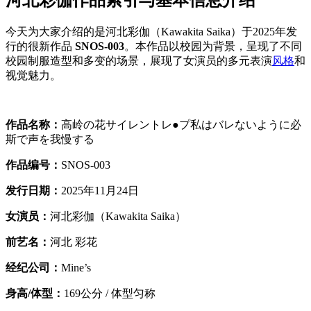
今天为大家介绍的是河北彩伽（Kawakita Saika）于2025年发
行的很新作品
SNOS-003
。本作品以校园为背景，呈现了不同
校园制服造型和多变的场景，展现了女演员的多元表演
风格
和
视觉魅力。
作品名称：
高岭の花サイレントレ●プ私はバレないように必
斯で声を我慢する
作品编号：
SNOS-003
发行日期：
2025年11月24日
女演员：
河北彩伽（Kawakita Saika）
前艺名：
河北 彩花
经纪公司：
Mine’s
身高/体型：
169公分 / 体型匀称