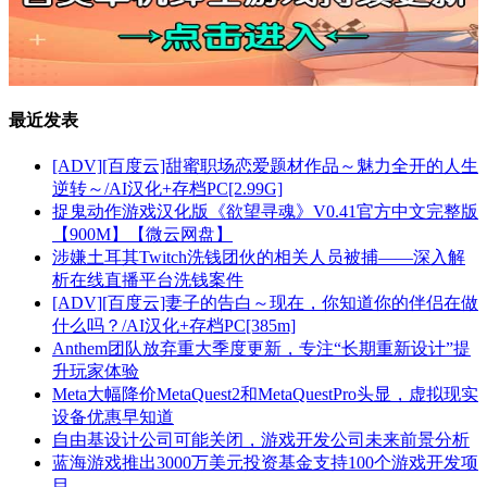
最近发表
[ADV][百度云]甜蜜职场恋爱题材作品～魅力全开的人生
逆转～/AI汉化+存档PC[2.99G]
捉鬼动作游戏汉化版《欲望寻魂》V0.41官方中文完整版
【900M】【微云网盘】
涉嫌土耳其Twitch洗钱团伙的相关人员被捕——深入解
析在线直播平台洗钱案件
[ADV][百度云]妻子的告白～现在，你知道你的伴侣在做
什么吗？/AI汉化+存档PC[385m]
Anthem团队放弃重大季度更新，专注“长期重新设计”提
升玩家体验
Meta大幅降价MetaQuest2和MetaQuestPro头显，虚拟现实
设备优惠早知道
自由基设计公司可能关闭，游戏开发公司未来前景分析
蓝海游戏推出3000万美元投资基金支持100个游戏开发项
目