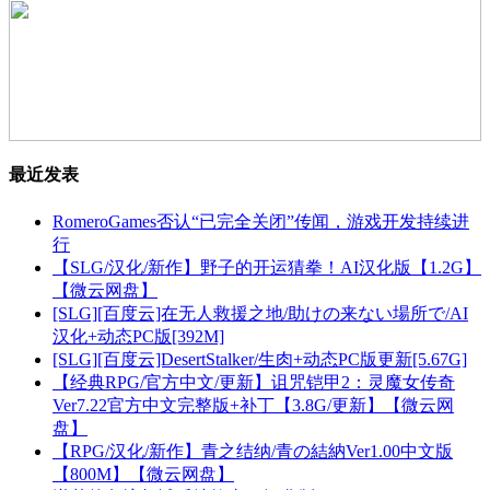
最近发表
RomeroGames否认“已完全关闭”传闻，游戏开发持续进
行
【SLG/汉化/新作】野子的开运猜拳！AI汉化版【1.2G】
【微云网盘】
[SLG][百度云]在无人救援之地/助けの来ない場所で/AI
汉化+动态PC版[392M]
[SLG][百度云]DesertStalker/生肉+动态PC版更新[5.67G]
【经典RPG/官方中文/更新】诅咒铠甲2：灵魔女传奇
Ver7.22官方中文完整版+补丁【3.8G/更新】【微云网
盘】
【RPG/汉化/新作】青之结纳/青の結納Ver1.00中文版
【800M】【微云网盘】