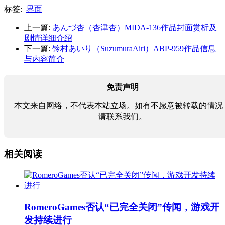
标签:
界面
上一篇:
あんづ杏（杏津杏）MIDA-136作品封面赏析及
剧情详细介绍
下一篇:
铃村あいり（SuzumuraAiri）ABP-959作品信息
与内容简介
免责声明
本文来自网络，不代表本站立场。如有不愿意被转载的情况
请联系我们。
相关阅读
RomeroGames否认“已完全关闭”传闻，游戏开
发持续进行