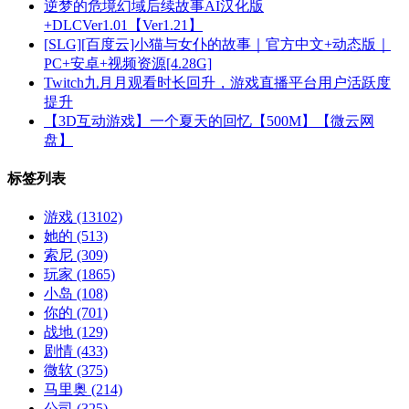
逆梦的危境幻域后续故事AI汉化版
+DLCVer1.01【Ver1.21】
[SLG][百度云]小猫与女仆的故事｜官方中文+动态版｜
PC+安卓+视频资源[4.28G]
Twitch九月月观看时长回升，游戏直播平台用户活跃度
提升
【3D互动游戏】一个夏天的回忆【500M】【微云网
盘】
标签列表
游戏
(13102)
她的
(513)
索尼
(309)
玩家
(1865)
小岛
(108)
你的
(701)
战地
(129)
剧情
(433)
微软
(375)
马里奥
(214)
公司
(325)