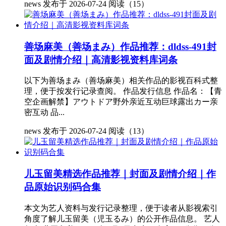
news
发布于 2026-07-24
阅读（15）
善场麻美（善场まみ）作品推荐：dldss-491封
面及剧情介绍｜高清影视资料库词条
以下为善场まみ（善场麻美）相关作品的影视百科式整
理，便于按发行记录查阅。 作品发行信息 作品名：【青
空企画解禁】アウトドア野外亲近互动巨球露出カー亲
密互动 品...
news
发布于 2026-07-24
阅读（13）
儿玉留美精选作品推荐｜封面及剧情介绍｜作
品原始识别码合集
本文为艺人资料与发行记录整理，便于读者从影视索引
角度了解儿玉留美（児玉るみ）的公开作品信息。 艺人