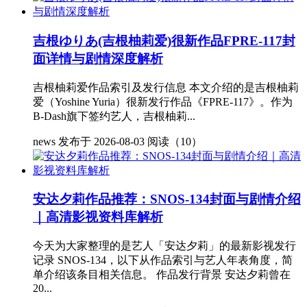
吉根ゆりあ(吉根柚莉爱)很新作品FPRE-117封
面详情与剧情深度解析
吉根柚莉爱作品索引及发行信息 本文介绍的是吉根柚莉
爱（Yoshine Yuria）很新发行作品《FPRE-117》。作为
B-Dash旗下签约艺人，吉根柚莉...
news
发布于 2026-08-03
阅读（10）
安达夕莉作品推荐：SNOS-134封面与剧情介绍
｜高清影视资料库解析
今天为大家整理的是艺人「安达夕莉」的最新影视发行
记录 SNOS-134，以下从作品索引与艺人年表角度，简
单介绍该条目相关信息。 作品发行背景 安达夕莉曾在
20...