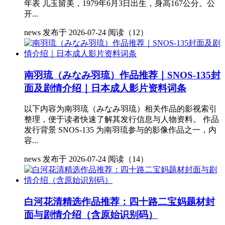
年表 儿玉留美，1979年6月3日出生，身高167公分。公
开...
news
发布于 2026-07-24
阅读（12）
南羽琉（みなみ羽琉）作品推荐｜SNOS-135封
面及剧情介绍｜日本成人影片资料词条
以下内容为南羽琉（みなみ羽琉）相关作品的影视索引
整理，便于读者快速了解其发行信息与人物资料。 作品
发行背景 SNOS-135 为南羽琉参与的影像作品之一，内
容...
news
发布于 2026-07-24
阅读（14）
白河花清精选作品推荐：四十路二宝妈题材封
面与剧情介绍（含原始识别码）