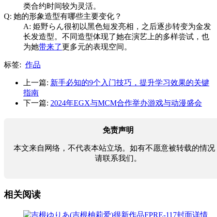
类合约时间较为灵活。
Q: 她的形象造型有哪些主要变化？
A: 姫野らん很初以黑色短发亮相，之后逐步转变为金发
长发造型。不同造型体现了她在演艺上的多样尝试，也
为她
带来了
更多元的表现空间。
标签:
作品
上一篇:
新手必知的9个入门技巧，提升学习效果的关键
指南
下一篇:
2024年EGX与MCM合作举办游戏与动漫盛会
免责声明
本文来自网络，不代表本站立场。如有不愿意被转载的情况
请联系我们。
相关阅读