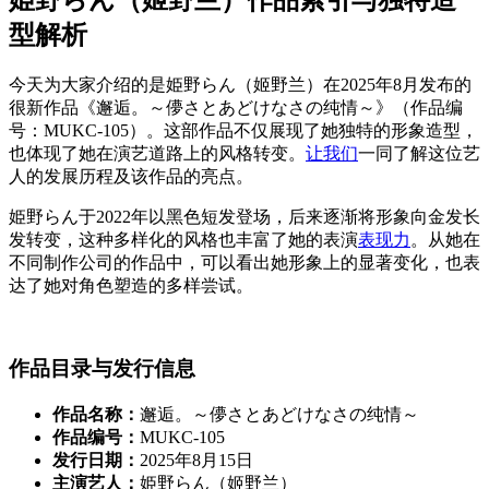
型解析
今天为大家介绍的是姫野らん（姬野兰）在2025年8月发布的
很新作品《邂逅。～儚さとあどけなさの纯情～》（作品编
号：MUKC-105）。这部作品不仅展现了她独特的形象造型，
也体现了她在演艺道路上的风格转变。
让我们
一同了解这位艺
人的发展历程及该作品的亮点。
姫野らん于2022年以黑色短发登场，后来逐渐将形象向金发长
发转变，这种多样化的风格也丰富了她的表演
表现力
。从她在
不同制作公司的作品中，可以看出她形象上的显著变化，也表
达了她对角色塑造的多样尝试。
作品目录与发行信息
作品名称：
邂逅。～儚さとあどけなさの纯情～
作品编号：
MUKC-105
发行日期：
2025年8月15日
主演艺人：
姫野らん（姬野兰）