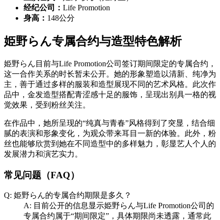
经纪公司：
Life Promotion
身高：
148公分
姫野らん专属合约与造型特色解析
姫野らん目前与Life Promotion公司签订期间限定的专属合约，
这一合作关系的时长暂未公开。她的形象塑造以清新、纯净为
主，善于通过多样的服装和造型展现不同的艺术风格。此次作
品中，金发造型搭配青涩感十足的服饰，呈现出别具一格的视
觉效果，受到粉丝关注。
在作品中，她所呈现的“纯真与青春”风格得到了突显，结合细
腻的表演和形象变化，为观众带来耳目一新的体验。此外，粉
丝也能够欣赏到她在不同造型中的多样魅力，彰显艺人个人的
发展潜力和演艺实力。
常见问题（FAQ）
Q: 姫野らん的专属合约期限是多久？
A: 目前公开的信息显示姫野らん与Life Promotion公司的
专属合约属于“期间限定”，具体期限尚未透露，通常此