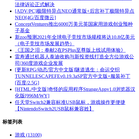
法律诉讼正式解决
[ADV/PC]极限特异点NEO通常版+后宫补丁极限特异点
NEO[4G/百度微云]
ConceptVentures推出6000万美元英国家用游戏创业预种
子基金
新zoo预测2021年全球电子竞技市场规模将达10.8亿美元
（电子竞技市场发展趋势）
《王国之泪：奉献2在PSPlus至尊版上线试用体验》
雷寿通过机器人泰迪收购与新投资线打造全方位游戏公
司|360度游戏企业发展
[更新RPG/动态/官方中文版]隧道逃生：命运交织
TUNNELESCAPEFEv0.19.3aSP官方中文版+服装补丁
[百度/2.5G]
[HTML/中文版]奇怪的应用程序StrangeAppv1.0浏览器汉
化版[996M/WY]
任天堂Switch2兼容标准USB鼠标，游戏操作更便捷
【NintendoSwitch2USB鼠标兼容姓】
标签列表
游戏
(13100)