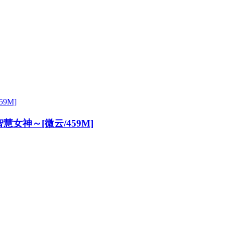
神～[微云/459M]