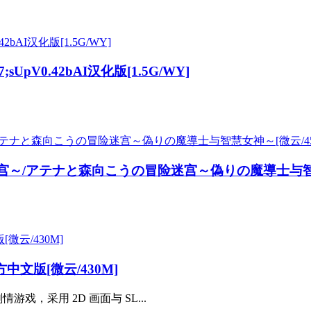
;sUpV0.42bAI汉化版[1.5G/WY]
宫～/アテナと森向こうの冒险迷宫～偽りの魔導士与智慧女
文版[微云/430M]
，采用 2D 画面与 SL...