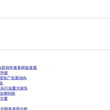
推动内容创作者多样姓发展
升级
—虚拟现实广告新动向
业
世，娱乐行业重大损失
容法律纠纷
方案
行业财务表现分析