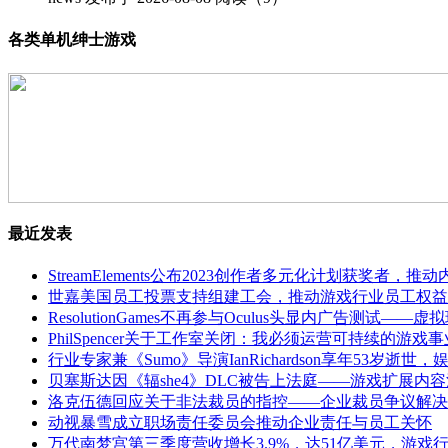
各类单机绅士游戏
最近发表
StreamElements公布2023创作者多元化计划获奖者，
世嘉美国员工投票支持组建工会，推动游戏行业员工权益
ResolutionGames不再参与Oculus头显内广告测试—
PhilSpencer关于工作室关闭：我必须运营可持续的游戏事
行业专家兼《Sumo》导演IanRichardson享年53岁逝
贝塞斯达因《辐she4》DLC被告上法庭——游戏扩展内
洛克伍德回应关于非法裁员的指控——企业裁员争议解决
动视暴雪成立职场责任委员会推动企业责任与员工关怀
万代南梦宫第三季度营收增长3.9%，达51亿美元，游戏