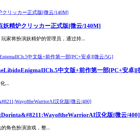
妖精炉クリッカー正式版[微云/140M]
玩家将扮演妖精炉的管理员，通过持...
bidoEnigmaIICh.5中文版+前作第一部[PC+安卓][
...
inta&#8211;WayoftheWarriorAI汉化版[微云/400]
法的角色扮演游戏，整...