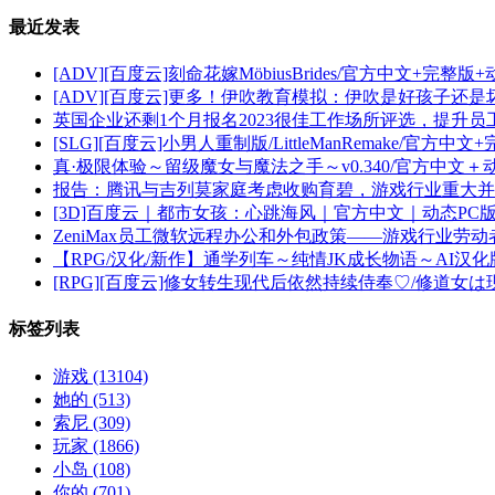
最近发表
[ADV][百度云]刻命花嫁MöbiusBrides/官方中文+完整版+动
[ADV][百度云]更多！伊吹教育模拟：伊吹是好孩子还是坏孩子
英国企业还剩1个月报名2023很佳工作场所评选，提升
[SLG][百度云]小男人重制版/LittleManRemake/官方中文
真·极限体验～留级魔女与魔法之手～v0.340/官方中文＋动态
报告：腾讯与吉列莫家庭考虑收购育碧，游戏行业重大并
[3D]百度云｜都市女孩：心跳海风｜官方中文｜动态PC版[1
ZeniMax员工微软远程办公和外包政策——游戏行业劳
【RPG/汉化/新作】通学列车～纯情JK成长物语～AI汉
[RPG][百度云]修女转生现代后依然持续侍奉♡/修道女は
标签列表
游戏
(13104)
她的
(513)
索尼
(309)
玩家
(1866)
小岛
(108)
你的
(701)