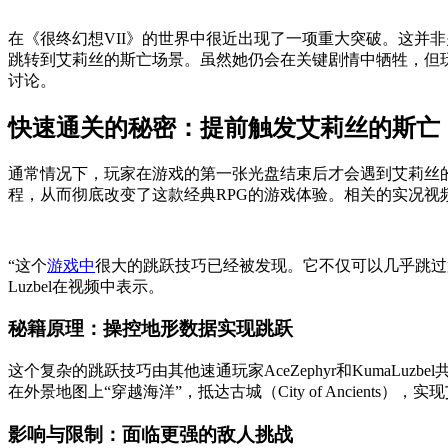
在《很终幻想VII》的世界中很近出现了一项重大突破。这并非关于
跳转到艾莉丝的斯亡场景。虽然她仍会在关键剧情中牺牲，但
讨论。
快速通关的秘密：提前触发艾莉丝的斯亡
通常情况下，玩家在游戏的第一张光盘结束后才会遇到艾莉丝
程，从而彻底改变了这款经典RPG的游戏体验。相关的实况视频由速通玩家
“这个
游戏中
很大的跳跃技巧已经被发现。它不仅可以几乎跳过
Luzbel在视频中表示。
秘籍原理：操控地形数据实现跳跃
这个复杂的跳跃技巧由其他速通玩家AceZephyr和KumaLu
在外景地图上“穿越海洋”，抵达古城（City of Ancient
影响与限制：面临更强的敌人挑战