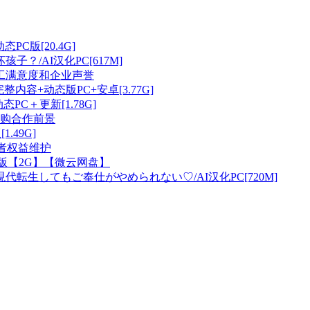
态PC版[20.4G]
？/AI汉化PC[617M]
员工满意度和企业声誉
+完整内容+动态版PC+安卓[3.77G]
PC＋更新[1.78G]
购合作前景
.49G]
动者权益维护
化版【2G】【微云网盘】
現代転生してもご奉仕がやめられない♡/AI汉化PC[720M]