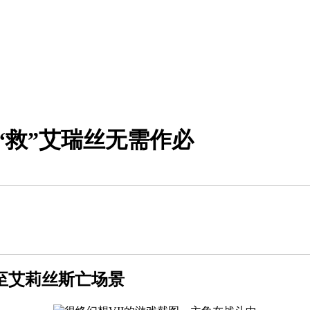
“救”艾瑞丝无需作必
前跳转至艾莉丝斯亡场景