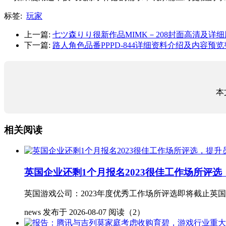
标签:
玩家
上一篇:
七ツ森りり很新作品MIMK－208封面高清及详
下一篇:
路人角色品番PPPD-844详细资料介绍及内容预
本
相关阅读
英国企业还剩1个月报名2023很佳工作场所评
英国游戏公司：2023年度优秀工作场所评选即将截止英国的游戏
news
发布于 2026-08-07
阅读（2）