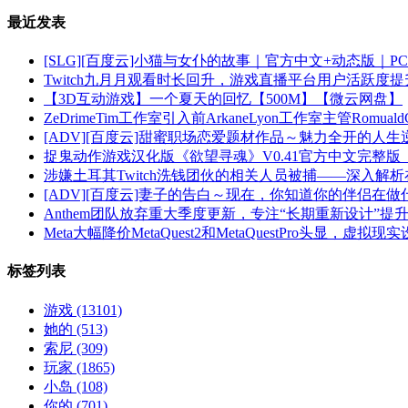
最近发表
[SLG][百度云]小猫与女仆的故事｜官方中文+动态版｜PC+
Twitch九月月观看时长回升，游戏直播平台用户活跃度提
【3D互动游戏】一个夏天的回忆【500M】【微云网盘】
ZeDrimeTim工作室引入前ArkaneLyon工作室主管Romua
[ADV][百度云]甜蜜职场恋爱题材作品～魅力全开的人生逆转～
捉鬼动作游戏汉化版《欲望寻魂》V0.41官方中文完整版
涉嫌土耳其Twitch洗钱团伙的相关人员被捕——深入解
[ADV][百度云]妻子的告白～现在，你知道你的伴侣在做什么吗
Anthem团队放弃重大季度更新，专注“长期重新设计”提
Meta大幅降价MetaQuest2和MetaQuestPro头显，虚
标签列表
游戏
(13101)
她的
(513)
索尼
(309)
玩家
(1865)
小岛
(108)
你的
(701)