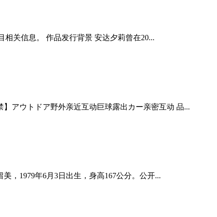
关信息。 作品发行背景 安达夕莉曾在20...
アウトドア野外亲近互动巨球露出カー亲密互动 品...
979年6月3日出生，身高167公分。公开...