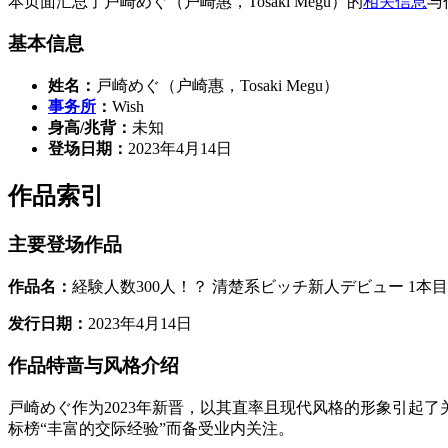
本页面汇总了戸崎めぐ（户崎惠，Tosaki Megu）的
相关信息
与
基本信息
姓名：
戸崎めぐ（户崎惠，Tosaki Megu）
事务所
：
Wish
身高/兆背：
未知
登场日期：
2023年4月14日
作品索引
主要登场作品
作品名：
経験人数300人！？ 清楚系ビッチ新人デビュー 1本目から
发行日期：
2023年4月14日
作品特啬与风格介绍
戸崎めぐ作为2023年新晋，以其直率且现代风格的形象引起
标榜“丰富的交际经验”而备受业内关注。