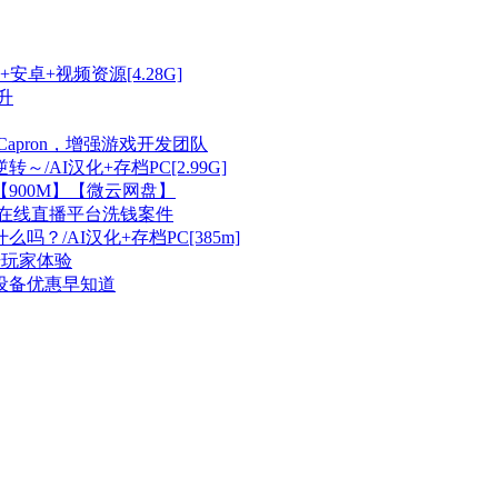
安卓+视频资源[4.28G]
升
ldCapron，增强游戏开发团队
/AI汉化+存档PC[2.99G]
【900M】【微云网盘】
析在线直播平台洗钱案件
？/AI汉化+存档PC[385m]
升玩家体验
拟现实设备优惠早知道