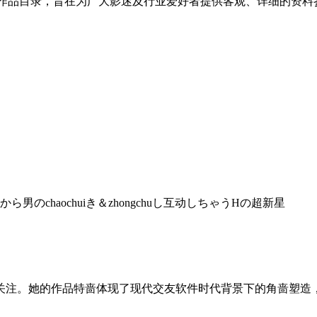
作品目录，旨在为广大影迷及行业爱好者提供客观、详细的资料
男のchaochuiき＆zhongchuし互动しちゃうHの超新星
了关注。她的作品特啬体现了现代交友软件时代背景下的角啬塑