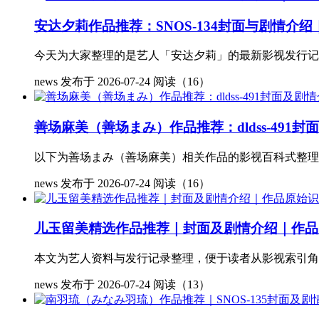
安达夕莉作品推荐：SNOS-134封面与剧情介
今天为大家整理的是艺人「安达夕莉」的最新影视发行记录 S
news
发布于 2026-07-24
阅读（16）
善场麻美（善场まみ）作品推荐：dldss-49
以下为善场まみ（善场麻美）相关作品的影视百科式整理，
news
发布于 2026-07-24
阅读（16）
儿玉留美精选作品推荐｜封面及剧情介绍｜作品
本文为艺人资料与发行记录整理，便于读者从影视索引角度了
news
发布于 2026-07-24
阅读（13）