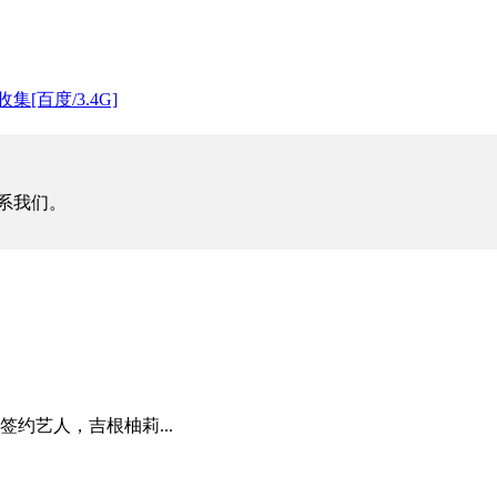
百度/3.4G]
系我们。
下签约艺人，吉根柚莉...