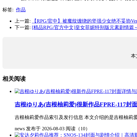
标签:
作品
上一篇:
【RPG/官中】被魔纹缠绕的坚强少女绝不妥协Ver0
下一篇:
[精品RPG/官方中文]皇女菲妮特别版元素剧情篇～
本
相关阅读
吉根ゆりあ(吉根柚莉爱)很新作品FPRE-117
吉根柚莉爱作品索引及发行信息 本文介绍的是吉根柚莉爱（Yosh
news
发布于 2026-08-03
阅读（10）