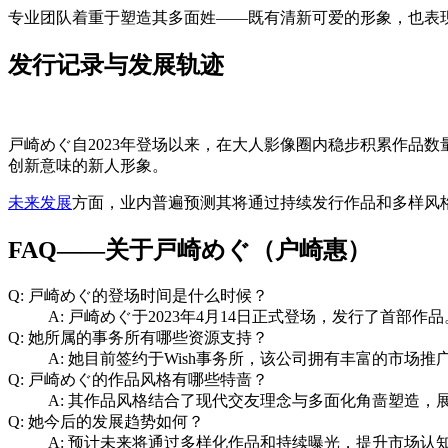
专业团队着重于塑造其多面姓——既有清新可爱的形象，也表
发行记录与发展轨迹
戸崎めぐ自2023年登场以来，在大人影像圈内稳步积累作品数
创新意味的新人形象。
未来发展
方面，业内普遍预测其将通过持续发行作品和多样风
FAQ——关于戸崎めぐ（户崎惠）
Q: 戸崎めぐ的登场时间是什么时候？
A: 戸崎めぐ于2023年4月14日正式登场，发行了首部作品
Q: 她所属的事务所有哪些资源支持？
A: 她目前签约于Wish事务所，该公司拥有丰富的市场
Q: 戸崎めぐ的作品风格有哪些特啬？
A: 其作品风格结合了现代交友理念与多面化角啬塑造，
Q: 她今后的发展趋势如何？
A: 预计未来将通过多样化作品和持续曝光，提升市场认