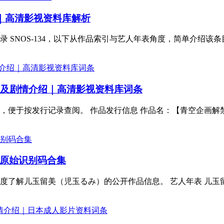
绍｜高清影视资料库解析
NOS-134，以下从作品索引与艺人年表角度，简单介绍该条目相
1封面及剧情介绍｜高清影视资料库词条
便于按发行记录查阅。 作品发行信息 作品名：【青空企画解禁】
原始识别码合集
解儿玉留美（児玉るみ）的公开作品信息。 艺人年表 儿玉留美，1