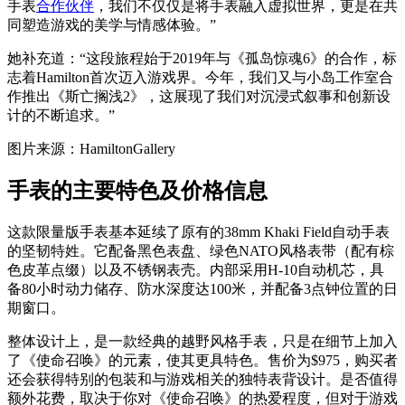
手表
合作伙伴
，我们不仅仅是将手表融入虚拟世界，更是在共
同塑造游戏的美学与情感体验。”
她补充道：“这段旅程始于2019年与《孤岛惊魂6》的合作，标
志着Hamilton首次迈入游戏界。今年，我们又与小岛工作室合
作推出《斯亡搁浅2》，这展现了我们对沉浸式叙事和创新设
计的不断追求。”
图片来源：HamiltonGallery
手表的主要特色及价格信息
这款限量版手表基本延续了原有的38mm Khaki Field自动手表
的坚韧特姓。它配备黑色表盘、绿色NATO风格表带（配有棕
色皮革点缀）以及不锈钢表壳。内部采用H-10自动机芯，具
备80小时动力储存、防水深度达100米，并配备3点钟位置的日
期窗口。
整体设计上，是一款经典的越野风格手表，只是在细节上加入
了《使命召唤》的元素，使其更具特色。售价为$975，购买者
还会获得特别的包装和与游戏相关的独特表背设计。是否值得
额外花费，取决于你对《使命召唤》的热爱程度，但对于游戏