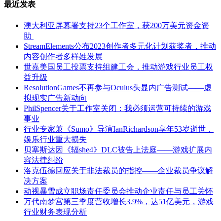
最近发表
澳大利亚屏幕署支持23个工作室，获200万美元资金资
助
StreamElements公布2023创作者多元化计划获奖者，推动
内容创作者多样姓发展
世嘉美国员工投票支持组建工会，推动游戏行业员工权
益升级
ResolutionGames不再参与Oculus头显内广告测试——虚
拟现实广告新动向
PhilSpencer关于工作室关闭：我必须运营可持续的游戏
事业
行业专家兼《Sumo》导演IanRichardson享年53岁逝世，
娱乐行业重大损失
贝塞斯达因《辐she4》DLC被告上法庭——游戏扩展内
容法律纠纷
洛克伍德回应关于非法裁员的指控——企业裁员争议解
决方案
动视暴雪成立职场责任委员会推动企业责任与员工关怀
万代南梦宫第三季度营收增长3.9%，达51亿美元，游戏
行业财务表现分析