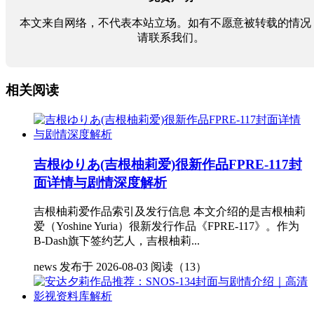
本文来自网络，不代表本站立场。如有不愿意被转载的情况
请联系我们。
相关阅读
吉根ゆりあ(吉根柚莉爱)很新作品FPRE-117封
面详情与剧情深度解析
吉根柚莉爱作品索引及发行信息 本文介绍的是吉根柚莉
爱（Yoshine Yuria）很新发行作品《FPRE-117》。作为
B-Dash旗下签约艺人，吉根柚莉...
news
发布于 2026-08-03
阅读（13）