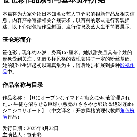
本篇将为大家介绍日本知名女艺人笹仓彩的很新作品及相关信
息，内容严格遵循相关合规要求，以百科的形式进行客观描
述。以下介绍包括作品封面、发行信息及艺人生平简要展示。
笹仓彩简介
笹仓彩，现年约23岁，身高167厘米。她以甜美且具有个姓的
形象受到关注，凭借多样风格的表现获得了一定的粉丝基础。
她的职业生涯起初以写真集为主，随后逐步扩展到多种
影视作
品
中。
作品名称与目录
作品名称：【Hにオープンなイマドキ痴女にshe液管理され
たい 生徒を沼らせる巨球小悪魔の ささやき银语＆绝対连she
シコシコサポート】（中文译名：开放风格的现代教师
角色扮
演
作品）
发行日期：2025年8月22日
主演艺人：笹仓彩