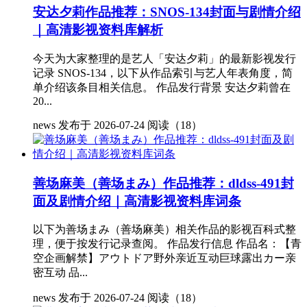
安达夕莉作品推荐：SNOS-134封面与剧情介绍
｜高清影视资料库解析
今天为大家整理的是艺人「安达夕莉」的最新影视发行
记录 SNOS-134，以下从作品索引与艺人年表角度，简
单介绍该条目相关信息。 作品发行背景 安达夕莉曾在
20...
news
发布于 2026-07-24
阅读（18）
善场麻美（善场まみ）作品推荐：dldss-491封
面及剧情介绍｜高清影视资料库词条
以下为善场まみ（善场麻美）相关作品的影视百科式整
理，便于按发行记录查阅。 作品发行信息 作品名：【青
空企画解禁】アウトドア野外亲近互动巨球露出カー亲
密互动 品...
news
发布于 2026-07-24
阅读（18）