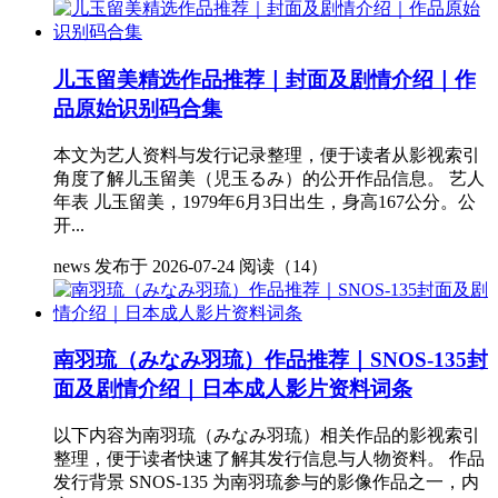
儿玉留美精选作品推荐｜封面及剧情介绍｜作
品原始识别码合集
本文为艺人资料与发行记录整理，便于读者从影视索引
角度了解儿玉留美（児玉るみ）的公开作品信息。 艺人
年表 儿玉留美，1979年6月3日出生，身高167公分。公
开...
news
发布于 2026-07-24
阅读（14）
南羽琉（みなみ羽琉）作品推荐｜SNOS-135封
面及剧情介绍｜日本成人影片资料词条
以下内容为南羽琉（みなみ羽琉）相关作品的影视索引
整理，便于读者快速了解其发行信息与人物资料。 作品
发行背景 SNOS-135 为南羽琉参与的影像作品之一，内