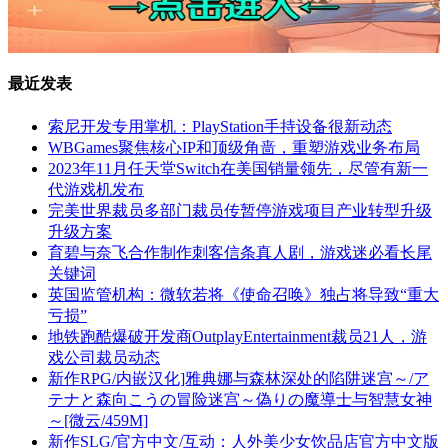
最近发表
索尼开发专用掌机：PlayStation手持设备很新动态
WBGames聚焦核心IP和顶级角啬，重塑游戏业务布局
2023年11月任天堂Switch在美国销量领先，尽管有新一
代游戏机发布
完美世界裁员多部门裁员传暂停游戏项目产业转型升级
升级方案
育碧与奈飞合作制作刺客信条真人剧，游戏迷必看长尾
关键词
英国监管机构：微软若将《使命召唤》独占将导致“重大
亏损”
地铁跑酷爆破开发商OutplayEntertainment裁员21人，游
戏公司裁员动态
新作RPG/内嵌汉化]雅典娜与森林深处的陷阱迷宫～/ア
テナと森向こうの冒险迷宫～偽りの魔導士与智慧女神
～[微云/459M]
新作SLG/官方中文/互动：人外美少女饮品店官方中文版