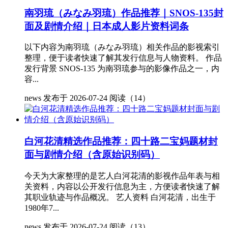
南羽琉（みなみ羽琉）作品推荐｜SNOS-135封
面及剧情介绍｜日本成人影片资料词条
以下内容为南羽琉（みなみ羽琉）相关作品的影视索引
整理，便于读者快速了解其发行信息与人物资料。 作品
发行背景 SNOS-135 为南羽琉参与的影像作品之一，内
容...
news
发布于 2026-07-24
阅读（14）
白河花清精选作品推荐：四十路二宝妈题材封
面与剧情介绍（含原始识别码）
今天为大家整理的是艺人白河花清的影视作品年表与相
关资料，内容以公开发行信息为主，方便读者快速了解
其职业轨迹与作品概况。 艺人资料 白河花清，出生于
1980年7...
news
发布于 2026-07-24
阅读（13）