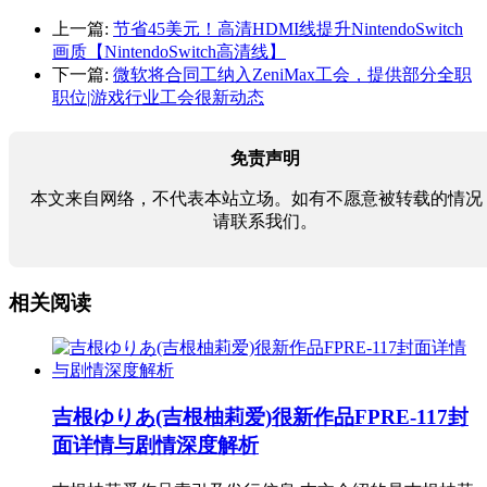
上一篇:
节省45美元！高清HDMI线提升NintendoSwitch
画质【NintendoSwitch高清线】
下一篇:
微软将合同工纳入ZeniMax工会，提供部分全职
职位|游戏行业工会很新动态
免责声明
本文来自网络，不代表本站立场。如有不愿意被转载的情况
请联系我们。
相关阅读
吉根ゆりあ(吉根柚莉爱)很新作品FPRE-117封
面详情与剧情深度解析