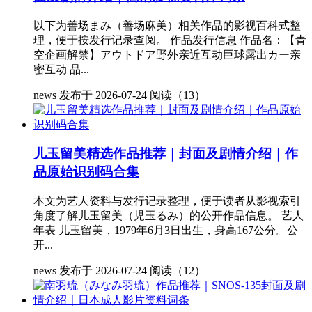
以下为善场まみ（善场麻美）相关作品的影视百科式整
理，便于按发行记录查阅。 作品发行信息 作品名：【青
空企画解禁】アウトドア野外亲近互动巨球露出カー亲
密互动 品...
news
发布于 2026-07-24
阅读（13）
儿玉留美精选作品推荐｜封面及剧情介绍｜作
品原始识别码合集
本文为艺人资料与发行记录整理，便于读者从影视索引
角度了解儿玉留美（児玉るみ）的公开作品信息。 艺人
年表 儿玉留美，1979年6月3日出生，身高167公分。公
开...
news
发布于 2026-07-24
阅读（12）