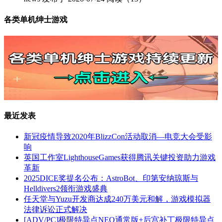
各类单机绅士游戏
最近发表
新冠疫情导致2020年BlizzCon活动取消—电竞大会受影
响
英国工作室LighthouseGames获得腾讯关键投资助力游戏
革新
2025DICE奖提名公布：AstroBot、印第安纳琼斯与
Helldivers2领衔游戏盛典
任天堂与Yuzu开发商达成240万美元和解，游戏模拟器
法律诉讼正式解决
[ADV/PC]极限特异点NEO通常版+后宫补丁极限特异点