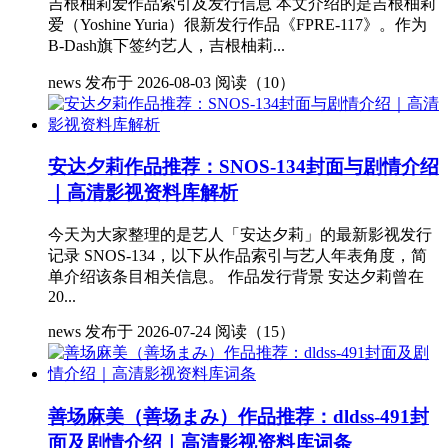
吉根柚莉爱作品索引及发行信息 本文介绍的是吉根柚莉
爱（Yoshine Yuria）很新发行作品《FPRE-117》。作为
B-Dash旗下签约艺人，吉根柚莉...
news
发布于 2026-08-03
阅读（10）
安达夕莉作品推荐：SNOS-134封面与剧情介绍
｜高清影视资料库解析
今天为大家整理的是艺人「安达夕莉」的最新影视发行
记录 SNOS-134，以下从作品索引与艺人年表角度，简
单介绍该条目相关信息。 作品发行背景 安达夕莉曾在
20...
news
发布于 2026-07-24
阅读（15）
善场麻美（善场まみ）作品推荐：dldss-491封
面及剧情介绍｜高清影视资料库词条