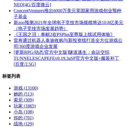
NEO[4G/百度微云]
ConceptVentures推出6000万美元英国家用游戏创业预种
子基金
新zoo预测2021年全球电子竞技市场规模将达10.8亿美元
（电子竞技市场发展趋势）
《王国之泪：奉献2在PSPlus至尊版上线试用体验》
雷寿通过机器人泰迪收购与新投资线打造全方位游戏公
司|360度游戏企业发展
[更新RPG/动态/官方中文版]隧道逃生：命运交织
TUNNELESCAPEFEv0.19.3aSP官方中文版+服装补丁
[百度/2.5G]
标签列表
游戏
(13100)
她的
(513)
索尼
(309)
玩家
(1865)
小岛
(108)
你的
(701)
战地
(129)