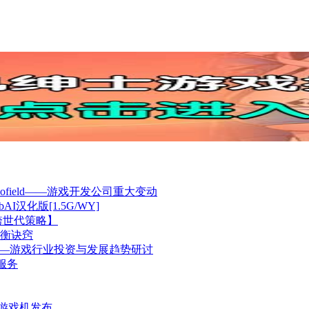
enSchofield——游戏开发公司重大变动
2bAI汉化版[1.5G/WY]
跨世代策略】
衡诀窍
GS举行——游戏行业投资与发展趋势研讨
障服务
代游戏机发布