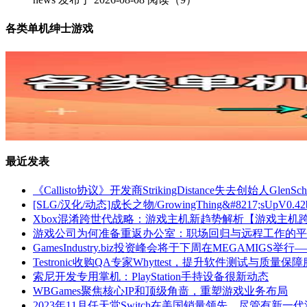
各类单机绅士游戏
最近发表
《Callisto协议》开发商StrikingDistance失去创始人Gl
[SLG/汉化/动态]成长之物/GrowingThing&#8217;sUpV0.4
Xbox混淆跨世代战略：游戏主机新趋势解析【游戏主机
游戏公司为何准备重返办公室：职场回归与远程工作的平
GamesIndustry.biz投资峰会将于下周在MEGAMI
Testronic收购QA专家Whyttest，提升软件测试与质量保
索尼开发专用掌机：PlayStation手持设备很新动态
WBGames聚焦核心IP和顶级角啬，重塑游戏业务布局
2023年11月任天堂Switch在美国销量领先，尽管有新一