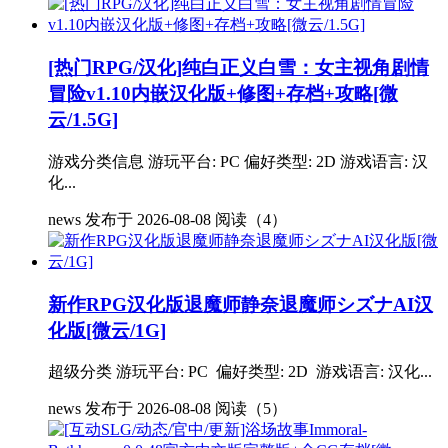
[热门RPG/汉化]纯白正义白雪：女主视角剧情
冒险v1.10内嵌汉化版+修图+存档+攻略[微
云/1.5G]
游戏分类信息 游玩平台: PC 偏好类型: 2D 游戏语言: 汉
化...
news
发布于 2026-08-08
阅读（4）
新作RPG汉化版退魔师静奈退魔师シズナAI汉
化版[微云/1G]
超级分类 游玩平台: PC 偏好类型: 2D 游戏语言: 汉化...
news
发布于 2026-08-08
阅读（5）