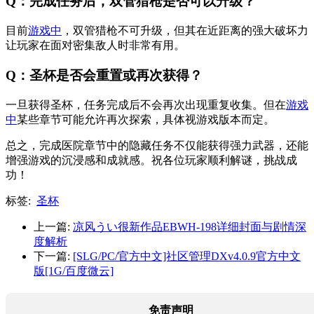
Q：完成任务后，双管猎枪是否可以升级？
目前
游戏中
，双管猎枪不可升级，但其在近距离的强大破坏力
让玩家在面对密集敌人时非常有用。
Q：圣杯是否会重置或再次获得？
一旦获得圣杯，任务完成后不会再次出现重复收集。但在
游戏
中
某些章节可能允许再次探索，具体视游戏版本而定。
总之，完成医院章节中的隐藏任务不仅能获得强力武器，还能
增强游戏的沉浸感和成就感。祝各位玩家顺利解谜，挑战成
功！
标签:
圣杯
上一篇:
凉风うい很新作品EBWH-198详细封面与剧情深
度解析
下一篇:
[SLG/PC/官方中文]社区管理DXv4.0.9官方中文
版[1G/百度微云]
免责声明