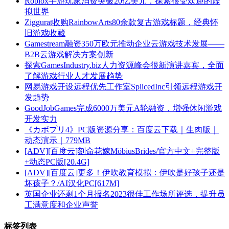
Roblox手游玩家消费突破20亿美元，探索很受欢迎的虚
拟世界
Ziggurat收购RainbowArts80余款复古游戏标题，经典怀
旧游戏收藏
Gamestream融资350万欧元推动企业云游戏技术发展——
B2B云游戏解决方案创新
探索GamesIndustry.biz人力资源峰会很新演讲嘉宾，全面
了解游戏行业人才发展趋势
网易游戏开设远程优先工作室SplicedInc引领远程游戏开
发趋势
GoodJobGames完成6000万美元A轮融资，增强休闲游戏
开发实力
《カボプリ4》PC版资源分享：百度云下载｜生肉版｜
动态演示｜779MB
[ADV][百度云]刻命花嫁MöbiusBrides/官方中文+完整版
+动态PC版[20.4G]
[ADV][百度云]更多！伊吹教育模拟：伊吹是好孩子还是
坏孩子？/AI汉化PC[617M]
英国企业还剩1个月报名2023很佳工作场所评选，提升员
工满意度和企业声誉
标签列表