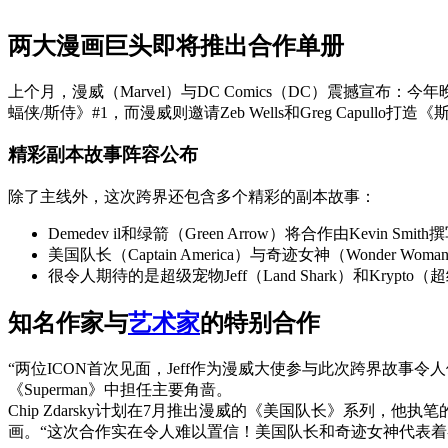
两大漫画巨头即将推出合作单册
上个月，漫威（Marvel）与DC Comics（DC）震撼宣布：今年
蝠侠/斯侍》#1，而漫威则邀请Zeb Wells和Greg Capul
精彩副本故事阵容公布
除了主线外，这次跨界还包含多个精彩的副本故事：
Demedev il和绿箭（Green Arrow）将合作由Kevin Smi
美国队长（Captain America）与奇迹女神（Wonder Wom
很令人期待的是超级宠物Jeff（Land Shark）和Krypto（超
知名作家与
艺术家
的特别合作
“两位ICON首次见面，Jeff作为漫威大使参与此次跨界故事令人倍感荣耀。
《Superman》中担任主要角啬。
Chip Zdarsky计划在7月推出漫威的《美国队长》系列，他执笔
画。“这次合作实在令人难以置信！美国队长和奇迹女神代表着各