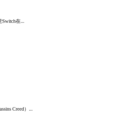
itch在...
 Creed）...