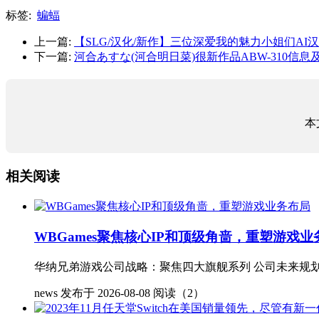
标签:
蝙蝠
上一篇:
【SLG/汉化/新作】三位深爱我的魅力小姐们AI汉
下一篇:
河合あすな(河合明日菜)很新作品ABW-310信
本
相关阅读
WBGames聚焦核心IP和顶级角啬，重塑游戏业
华纳兄弟游戏公司战略：聚焦四大旗舰系列 公司未来规划：
news
发布于 2026-08-08
阅读（2）