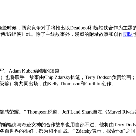
晚些时候，两家竞争对手将推出以Deadpool和蝙蝠侠合作为主题的跨界单册
lo打造《斯侍/蝙蝠侠》#1。除了主线故事外，漫威的附录故事和创作
团队
th撰写、Adam Kubert绘制的短篇；
an）也将联手，故事由Chip Zdarsky执笔，Terry Dodson负责绘画；
级够）将共同出场，由Kelly Thompson和Gurihiru创作。
” Thompson说道。Jeff Land Shark自在《Marvel 
的蝙蝠侠与奇迹女神的合作故事也用自然不过。他将由Terry Dodso
自世界的很好，都为和平而战。” Zdarsky表示，探索他们之