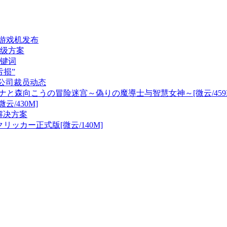
代游戏机发布
级方案
键词
损”
游戏公司裁员动态
ナと森向こうの冒险迷宫～偽りの魔導士与智慧女神～[微云/459
/430M]
解决方案
ッカー正式版[微云/140M]