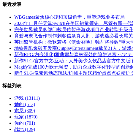
最近发表
WBGames聚焦核心IP和顶级角啬，重塑游戏业务布局
2023年11月任天堂Switch在美国销量领先，尽管有新一
完美世界裁员多部门裁员传暂停游戏项目产业转型升级升
育碧与奈飞合作制作刺客信条真人剧，游戏迷必看长尾关
英国监管机构：微软若将《使命召唤》独占将导致“重大亏
地铁跑酷爆破开发商OutplayEntertainment裁员21人，
新作RPG/内嵌汉化]雅典娜与森林深处的陷阱迷宫～/アテ
新作SLG/官方中文/互动：人外美少女饮品店官方中文版[微云
Magify完成100万欧元融资，助力企业数字化转型的创新
新作SLG/像素风动态玩法/机械主题妖精炉点点点妖精炉クリ
标签列表
游戏
(13111)
她的
(513)
索尼
(309)
玩家
(1870)
你的
(701)
战地
(129)