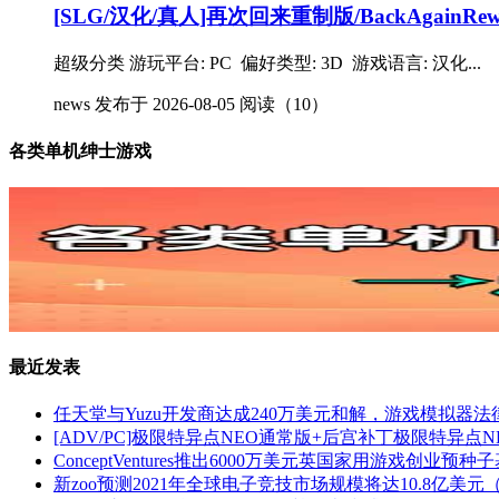
[SLG/汉化/真人]再次回来重制版/BackAgainRewo
超级分类 游玩平台: PC 偏好类型: 3D 游戏语言: 汉化...
news
发布于 2026-08-05
阅读（10）
各类单机绅士游戏
最近发表
任天堂与Yuzu开发商达成240万美元和解，游戏模拟器
[ADV/PC]极限特异点NEO通常版+后宫补丁极限特异点NE
ConceptVentures推出6000万美元英国家用游戏创业预种
新zoo预测2021年全球电子竞技市场规模将达10.8亿美