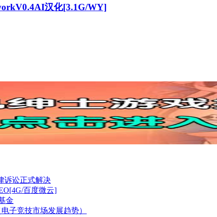
rkV0.4AI汉化[3.1G/WY]
法律诉讼正式解决
O[4G/百度微云]
子基金
元（电子竞技市场发展趋势）