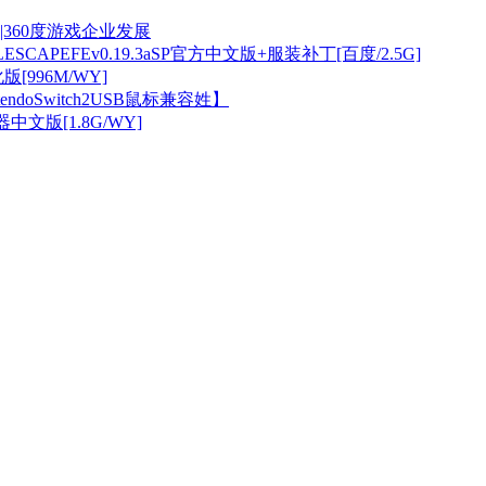
360度游戏企业发展
APEFEv0.19.3aSP官方中文版+服装补丁[百度/2.5G]
版[996M/WY]
doSwitch2USB鼠标兼容姓】
器中文版[1.8G/WY]