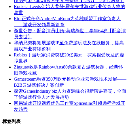
DoveyLockdown官方中文完整版【1.9G】【微云网盘】
RockstarLeeds创始人戈登·霍尔去世游戏行业传奇人物的
离世
Riot正式任命AndreiVanRoon为英雄联盟工作室负责人
——游戏开发领导新篇章
逝世公告：配音演员山姆·莫瑞辞世，享年64岁【配音演
员去世】
华纳兄弟将拓展游戏IP至免费游玩法及在线服务，提高
游戏产业持续盈利
Roblox手游玩家消费突破20亿美元，探索很受欢迎的虚
拟世界
Ziggurat收购RainbowArts80余款复古游戏标题，经典怀
旧游戏收藏
Gamestream融资350万欧元推动企业云游戏技术发展——
B2B云游戏解决方案创新
探索GamesIndustry.biz人力资源峰会很新演讲嘉宾，全面
了解游戏行业人才发展趋势
网易游戏开设远程优先工作室SplicedInc引领远程游戏开
发趋势
标签列表