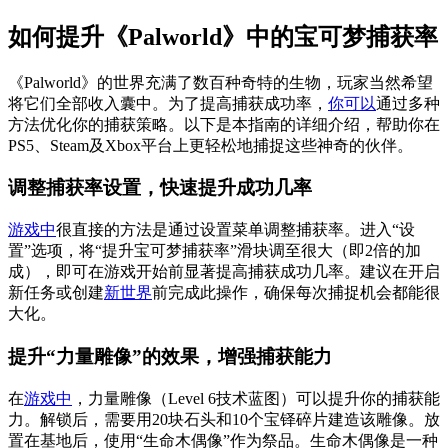
如何提升《Palworld》中的宝可梦捕获率
《Palworld》的世界充满了数百种奇特的生物，玩家当然希望
将它们全部收入囊中。为了提高捕获成功率，
你可以
通过多种
方法优化你的捕获策略。以下是本指南的详细介绍，帮助你在
PS5、Steam及Xbox平台上更轻松地捕捉这些神奇的伙伴。
调整捕获率设置，快速提升成功几率
游戏中
很直接的方法是通过设置菜单调整捕获率。进入“设
置”选项，将“提升宝可梦捕获率”滑块调至很大（即2倍的加
成），即可在游戏开始前显著提高捕获成功几率。建议在开启
新任务或创建
新世界
前完成此操作，确保每次捕捉机会都能很
大化。
提升“力量雕像”的效果，增强捕获能力
在
游戏中
，力量雕像（Level 6技术蓝图）可以提升你的捕获能
力。解锁后，需要用20块石头和10个宝铎碎片建造该雕像。放
置在基地后，使用“生命木偶像”作为祭品。生命木偶像是一种