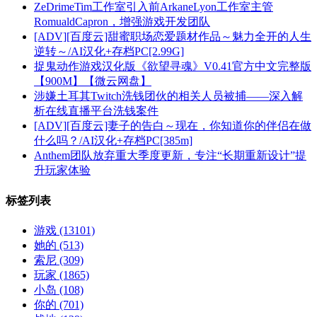
ZeDrimeTim工作室引入前ArkaneLyon工作室主管
RomualdCapron，增强游戏开发团队
[ADV][百度云]甜蜜职场恋爱题材作品～魅力全开的人生
逆转～/AI汉化+存档PC[2.99G]
捉鬼动作游戏汉化版《欲望寻魂》V0.41官方中文完整版
【900M】【微云网盘】
涉嫌土耳其Twitch洗钱团伙的相关人员被捕——深入解
析在线直播平台洗钱案件
[ADV][百度云]妻子的告白～现在，你知道你的伴侣在做
什么吗？/AI汉化+存档PC[385m]
Anthem团队放弃重大季度更新，专注“长期重新设计”提
升玩家体验
标签列表
游戏
(13101)
她的
(513)
索尼
(309)
玩家
(1865)
小岛
(108)
你的
(701)