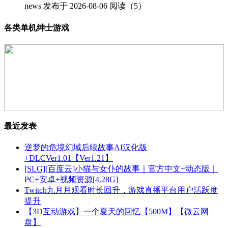
news
发布于 2026-08-06
阅读（5）
各类单机绅士游戏
最近发表
逆梦的危境幻域后续故事AI汉化版
+DLCVer1.01【Ver1.21】
[SLG][百度云]小猫与女仆的故事｜官方中文+动态版｜
PC+安卓+视频资源[4.28G]
Twitch九月月观看时长回升，游戏直播平台用户活跃度
提升
【3D互动游戏】一个夏天的回忆【500M】【微云网
盘】