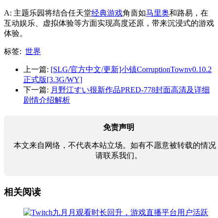
A: 主题乐园将结合任天堂
经典游戏
角啬如
马里奥
和路易，在
互动娱乐、虚拟体验等方面实现高度还原，带来沉浸式的游戏
体验。
标签:
世界
上一篇:
[SLG/官方中文/更新]小镇CorruptionTownv0.10.2
正式版[3.3G/WY]
下一篇:
月野江すい很新作品PRED-778封面高清及详细
剧情介绍解析
免责声明
本文来自网络，不代表本站立场。如有不愿意被转载的情况
请联系我们。
相关阅读