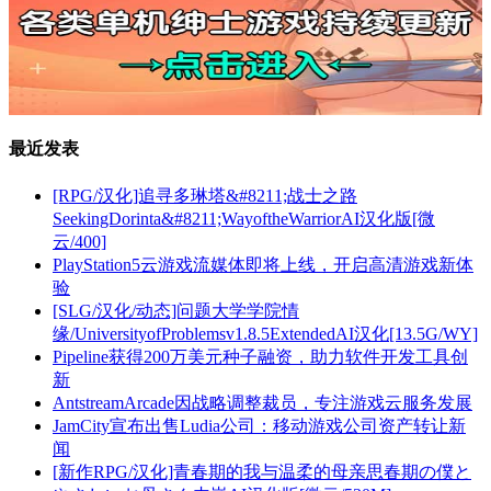
最近发表
[RPG/汉化]追寻多琳塔&#8211;战士之路
SeekingDorinta&#8211;WayoftheWarriorAI汉化版[微
云/400]
PlayStation5云游戏流媒体即将上线，开启高清游戏新体
验
[SLG/汉化/动态]问题大学学院情
缘/UniversityofProblemsv1.8.5ExtendedAI汉化[13.5G/WY]
Pipeline获得200万美元种子融资，助力软件开发工具创
新
AntstreamArcade因战略调整裁员，专注游戏云服务发展
JamCity宣布出售Ludia公司：移动游戏公司资产转让新
闻
[新作RPG/汉化]青春期的我与温柔的母亲思春期の僕と