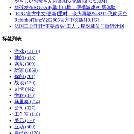
やさしいお母さん内嵌AI汉化版[微云/530M]
华硕发布ROGAlly掌上电脑：便携游戏PC新体验
[RPG/官方中文/更新]重时：余火再燃&#8211;飞向天空
RebirthofTimeV202603官方中文版[10.1G]
法国工会呼吁“不要点头”工人，应对裁员与重组计划
标签列表
游戏
(13110)
她的
(513)
索尼
(309)
玩家
(1869)
你的
(701)
战地
(129)
剧情
(442)
微软
(375)
马里奥
(214)
公司
(327)
工作室
(118)
美元
(170)
互动
(509)
自己的
(128)