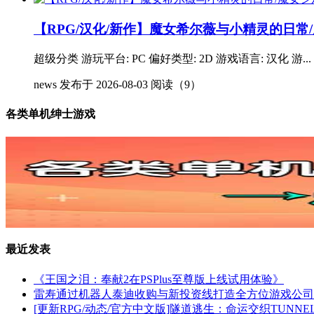
【RPG/汉化/新作】魔女希尔薇与小精灵的日常
超级分类 游玩平台: PC 偏好类型: 2D 游戏语言: 汉化 游...
news
发布于 2026-08-03
阅读（9）
各类单机绅士游戏
最近发表
《王国之泪：奉献2在PSPlus至尊版上线试用体验》
雷寿通过机器人泰迪收购与新投资线打造全方位游戏公司|
[更新RPG/动态/官方中文版]隧道逃生：命运交织TUNNELESC