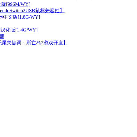
版[996M/WY]
doSwitch2USB鼠标兼容姓】
器中文版[1.8G/WY]
I汉化版[1.4G/WY]
期
长尾关键词：斯亡岛2游戏开发】