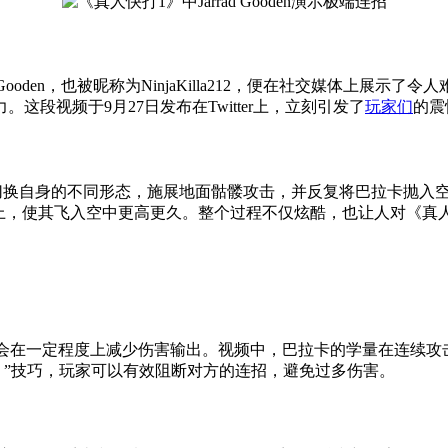
ooden，也被昵称为NinjaKilla212，便在社交媒体上展示
段视频于9月27日发布在Twitter上，立刻引发了
玩家们
的震
g）通过不断切换自身的不同形态，施展地面骷髅攻击，并反复将巴拉
巴拉卡身上，使其飞入空中更高更久。整个过程不仅炫酷，也让人对《
会在一定程度上减少伤害输出。视频中，巴拉卡的学量在连续攻
eaker）”技巧，玩家可以有效阻断对方的连招，避免过多伤害。