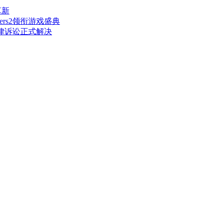
革新
vers2领衔游戏盛典
法律诉讼正式解决