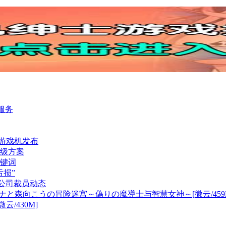
障服务
代游戏机发布
级方案
键词
损”
游戏公司裁员动态
ナと森向こうの冒险迷宫～偽りの魔導士与智慧女神～[微云/459
/430M]