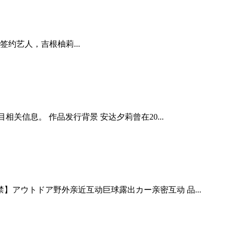
下签约艺人，吉根柚莉...
关信息。 作品发行背景 安达夕莉曾在20...
アウトドア野外亲近互动巨球露出カー亲密互动 品...