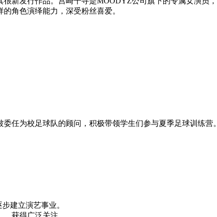
其很新发行作品。宫崎千寻是MOODYZ公司旗下的专属女演员，
样的角色演绎能力，深受粉丝喜爱。
被委任为校足球队的顾问，积极带领学生们参与夏季足球训练营
逐步建立演艺事业。
》，获得广泛关注。