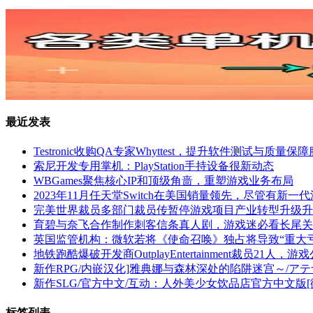
最近发表
Testronic收购QA专家Whyttest，提升软件测试与质量保
索尼开发专用掌机：PlayStation手持设备很新动态
WBGames聚焦核心IP和顶级角啬，重塑游戏业务布局
2023年11月任天堂Switch在美国销量领先，尽管有新一
完美世界裁员多部门裁员传暂停游戏项目产业转型升级升
育碧与奈飞合作制作刺客信条真人剧，游戏迷必看长尾关
英国监管机构：微软若将《使命召唤》独占将导致“重大亏
地铁跑酷爆破开发商OutplayEntertainment裁员21人，
新作RPG/内嵌汉化]雅典娜与森林深处的陷阱迷宫～/アテ
新作SLG/官方中文/互动：人外美少女饮品店官方中文版[微云
标签列表