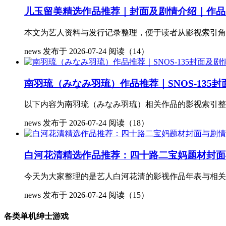
儿玉留美精选作品推荐｜封面及剧情介绍｜作品
本文为艺人资料与发行记录整理，便于读者从影视索引角度了
news
发布于 2026-07-24
阅读（14）
南羽琉（みなみ羽琉）作品推荐｜SNOS-13
以下内容为南羽琉（みなみ羽琉）相关作品的影视索引整理，
news
发布于 2026-07-24
阅读（18）
白河花清精选作品推荐：四十路二宝妈题材封面
今天为大家整理的是艺人白河花清的影视作品年表与相关资料
news
发布于 2026-07-24
阅读（15）
各类单机绅士游戏