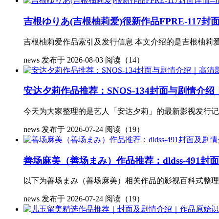
吉根ゆりあ(吉根柚莉爱)很新作品FPRE-117
吉根柚莉爱作品索引及发行信息 本文介绍的是吉根柚莉爱（Yosh
news
发布于 2026-08-03
阅读（14）
安达夕莉作品推荐：SNOS-134封面与剧情介
今天为大家整理的是艺人「安达夕莉」的最新影视发行记录 S
news
发布于 2026-07-24
阅读（19）
善场麻美（善场まみ）作品推荐：dldss-49
以下为善场まみ（善场麻美）相关作品的影视百科式整理，
news
发布于 2026-07-24
阅读（19）