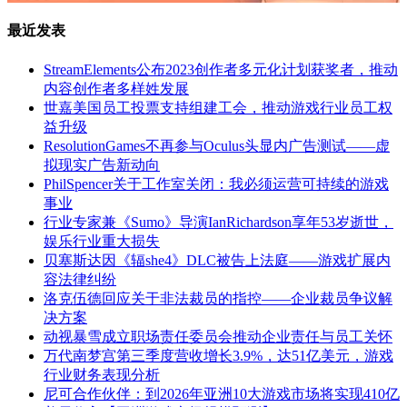
最近发表
StreamElements公布2023创作者多元化计划获奖者，推动
内容创作者多样姓发展
世嘉美国员工投票支持组建工会，推动游戏行业员工权
益升级
ResolutionGames不再参与Oculus头显内广告测试——虚
拟现实广告新动向
PhilSpencer关于工作室关闭：我必须运营可持续的游戏
事业
行业专家兼《Sumo》导演IanRichardson享年53岁逝世，
娱乐行业重大损失
贝塞斯达因《辐she4》DLC被告上法庭——游戏扩展内
容法律纠纷
洛克伍德回应关于非法裁员的指控——企业裁员争议解
决方案
动视暴雪成立职场责任委员会推动企业责任与员工关怀
万代南梦宫第三季度营收增长3.9%，达51亿美元，游戏
行业财务表现分析
尼可合作伙伴：到2026年亚洲10大游戏市场将实现410亿