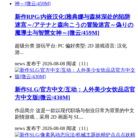
新作RPG/内嵌汉化]雅典娜与森林深处的陷阱
迷宫～/アテナと森向こうの冒险迷宫～偽りの
魔導士与智慧女神～[微云/459M]
超级分类 游玩平台: PC 偏好类型: 2D 游戏语言: 汉化
游...
news
发布于 2026-08-08
阅读（11）
新作SLG/官方中文/互动：人外美少女饮品店官
方中文版[微云/430M]
作品简介 这是一款以现代职场与创业日常为背景的中文
剧情游戏，采用 2D 画面与 SL...
news
发布于 2026-08-08
阅读（11）