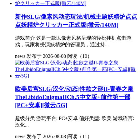
新作SLG/像素风动态玩法/机械主题妖精炉点点
点妖精炉クリッカー正式版[微云/140M]
游戏简介 这是一款以像素风格呈现的轻松挂机点击游
戏，玩家将扮演妖精炉的管理员，通过持...
news
发布于 2026-08-08
阅读（10）
欧美后宫SLG/汉化/动态]性欲之谜II-青春之泉
TheLibidoEnigmaIICh.5中文版+前作第一部
[PC+安卓][微云/5G]
超级分类 游玩平台: PC+安卓 偏好类型: 欧美 游戏语言:
汉化...
news
发布于 2026-08-08
阅读（11）