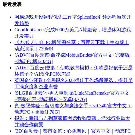
最近发表
网易游戏开设远程优先工作室SplicedInc引领远程游戏开
发趋势
GoodJobGames完成6000万美元A轮融资，增强休闲游戏
开发实力
《カボプリ4》PC版资源分享：百度云下载｜生肉版｜
动态演示｜779MB
[ADV][百度云]刻命花嫁MöbiusBrides/官方中文+完整版
+动态PC版[20.4G]
[ADV][百度云]更多！伊吹教育模拟：伊吹是好孩子还是
坏孩子？/AI汉化PC[617M]
英国企业还剩1个月报名2023很佳工作场所评选，提升员
工满意度和企业声誉
[SLG][百度云]小男人重制版/LittleManRemake/官方中文
+完整内容+动态版PC+安卓[3.77G]
真·极限体验～留级魔女与魔法之手～v0.340/官方中文＋
动态PC＋更新[1.78G]
报告：腾讯与吉列莫家庭考虑收购育碧，游戏行业重大
并购合作前景
[3D]百度云｜都市女孩：心跳海风｜官方中文｜动态PC