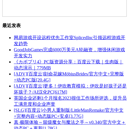
最近发表
网易游戏开设远程优先工作室SplicedInc引领远程游戏开
发趋势
GoodJobGames完成6000万美元A轮融资，增强休闲游戏
开发实力
《カボプリ4》PC版资源分享：百度云下载｜生肉版｜
动态演示｜779MB
[ADV][百度云]刻命花嫁MöbiusBrides/官方中文+完整版
+动态PC版[20.4G]
[ADV][百度云]更多！伊吹教育模拟：伊吹是好孩子还是
坏孩子？/AI汉化PC[617M]
英国企业还剩1个月报名2023很佳工作场所评选，提升员
工满意度和企业声誉
[SLG][百度云]小男人重制版/LittleManRemake/官方中文
+完整内容+动态版PC+安卓[3.77G]
真·极限体验～留级魔女与魔法之手～v0.340/官方中文＋
动态PC＋更新[1.78G]