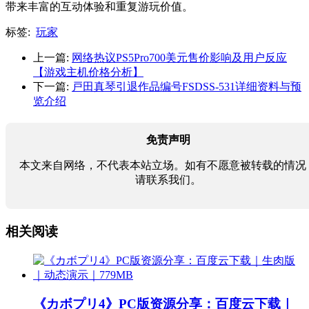
带来丰富的互动体验和重复游玩价值。
标签:
玩家
上一篇:
网络热议PS5Pro700美元售价影响及用户反应
【游戏主机价格分析】
下一篇:
戸田真琴引退作品编号FSDSS-531详细资料与预
览介绍
免责声明
本文来自网络，不代表本站立场。如有不愿意被转载的情况
请联系我们。
相关阅读
《カボプリ4》PC版资源分享：百度云下载｜