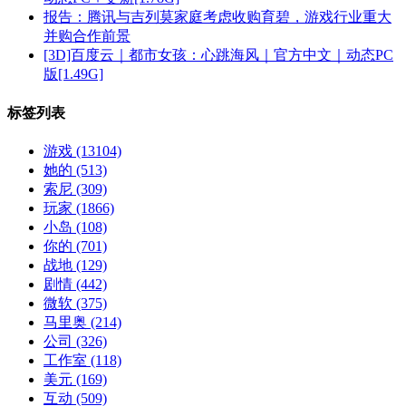
报告：腾讯与吉列莫家庭考虑收购育碧，游戏行业重大
并购合作前景
[3D]百度云｜都市女孩：心跳海风｜官方中文｜动态PC
版[1.49G]
标签列表
游戏
(13104)
她的
(513)
索尼
(309)
玩家
(1866)
小岛
(108)
你的
(701)
战地
(129)
剧情
(442)
微软
(375)
马里奥
(214)
公司
(326)
工作室
(118)
美元
(169)
互动
(509)