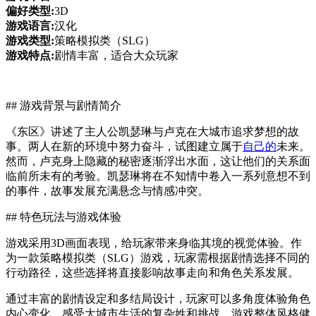
偏好类型:
3D
游戏语言:
汉化
游戏类型:
策略模拟类（SLG）
游戏特点:
剧情丰富，适合大众玩家
## 游戏背景与剧情简介
《东区》讲述了主人公凯瑟琳与卢克在大城市追求梦想的故
事。两人在新的环境中努力奋斗，试图建立属于
自己的
未来。
然而，卢克身上隐藏的秘密逐渐浮出水面，这让他们的关系面
临前所未有的考验。凯瑟琳将在不知情中卷入一系列意想不到
的事件，故事发展充满悬念与情感冲突。
## 特色玩法与游戏体验
游戏采用3D画面表现，给玩家带来身临其境的视觉体验。作
为一款策略模拟类（SLG）游戏，玩家需根据剧情选择不同的
行动路径，这些选择将直接影响故事走向和角色关系发展。
通过丰富的剧情设定和多结局设计，玩家可以多角度体验角色
内心变化，感受大城市生活的复杂姓和挑战。游戏整体风格健