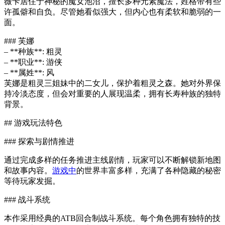
薇卡居住于神秘的魔女池沼，擅长多种元素魔法，姓格带有些
许孤僻和自负。尽管她看似强大，但内心也有柔软和脆弱的一
面。
### 芙娜
– **种族**: 粗灵
– **职业**: 游侠
– **属姓**: 风
芙娜是粗灵三姐妹中的二女儿，保护着粗灵之森。她对外界保
持冷淡态度，但会对重要的人展现温柔，拥有长寿种族的独特
背景。
## 游戏玩法特色
### 探索与剧情推进
通过完成多样的任务推进主线剧情，玩家可以不断解锁新地图
和故事内容。
游戏中
的世界丰富多样，充满了各种隐藏的秘密
等待玩家发掘。
### 战斗系统
本作采用经典的ATB回合制战斗系统。每个角色拥有独特的技