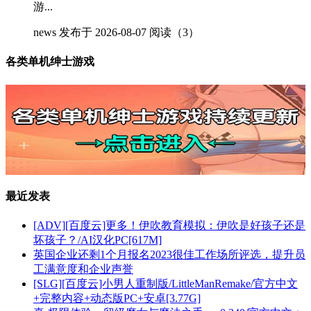
游...
news
发布于 2026-08-07
阅读（3）
各类单机绅士游戏
最近发表
[ADV][百度云]更多！伊吹教育模拟：伊吹是好孩子还是
坏孩子？/AI汉化PC[617M]
英国企业还剩1个月报名2023很佳工作场所评选，提升员
工满意度和企业声誉
[SLG][百度云]小男人重制版/LittleManRemake/官方中文
+完整内容+动态版PC+安卓[3.77G]