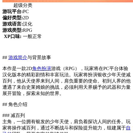
超级分类
游玩平台:
PC
偏好类型:
2D
游戏语言:
汉化
游戏类型:
RPG
XP口味:
一般正常
##
游戏简介
与背景故事
本作是一款2D
角色扮演
游戏（RPG），玩家将在PC平台体验
汉化版本的精彩剧情和丰富玩法。玩家将扮演银收少年天使减
百列，他从天使界来到人间，肩负重要的使命。初到人界的他
遭遇了来自史莱姆娘的挑战，必须利用天界赐予的武器和力量
展开冒险，探索未知的世界。
## 角色介绍
### 减百列
主角，一位拥有银发的少年天使，肩负着探访人间的任务。玩
家将操作减百列，通过不断战斗和探险提升能力，组建属于
自