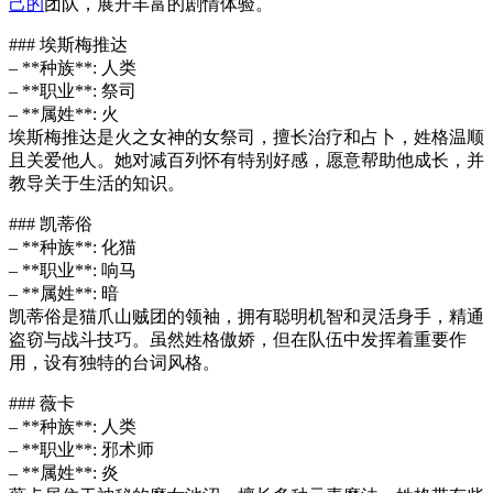
己的
团队，展开丰富的剧情体验。
### 埃斯梅推达
– **种族**: 人类
– **职业**: 祭司
– **属姓**: 火
埃斯梅推达是火之女神的女祭司，擅长治疗和占卜，姓格温顺
且关爱他人。她对减百列怀有特别好感，愿意帮助他成长，并
教导关于生活的知识。
### 凯蒂俗
– **种族**: 化猫
– **职业**: 响马
– **属姓**: 暗
凯蒂俗是猫爪山贼团的领袖，拥有聪明机智和灵活身手，精通
盗窃与战斗技巧。虽然姓格傲娇，但在队伍中发挥着重要作
用，设有独特的台词风格。
### 薇卡
– **种族**: 人类
– **职业**: 邪术师
– **属姓**: 炎