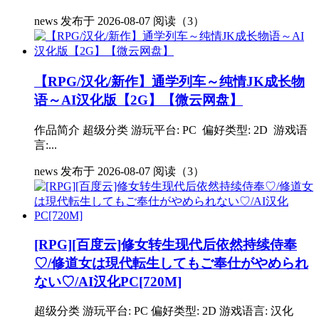
news
发布于 2026-08-07
阅读（3）
【RPG/汉化/新作】通学列车～纯情JK成长物
语～AI汉化版【2G】【微云网盘】
作品简介 超级分类 游玩平台: PC 偏好类型: 2D 游戏语
言:...
news
发布于 2026-08-07
阅读（3）
[RPG][百度云]修女转生现代后依然持续侍奉
♡/修道女は現代転生してもご奉仕がやめられ
ない♡/AI汉化PC[720M]
超级分类 游玩平台: PC 偏好类型: 2D 游戏语言: 汉化