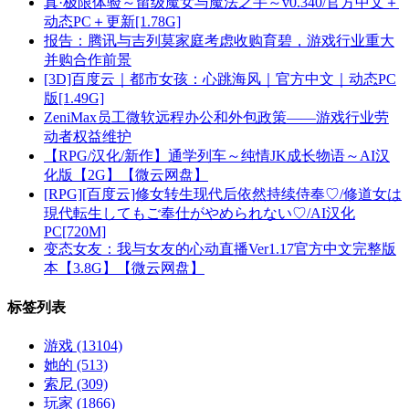
真·极限体验～留级魔女与魔法之手～v0.340/官方中文＋
动态PC＋更新[1.78G]
报告：腾讯与吉列莫家庭考虑收购育碧，游戏行业重大
并购合作前景
[3D]百度云｜都市女孩：心跳海风｜官方中文｜动态PC
版[1.49G]
ZeniMax员工微软远程办公和外包政策——游戏行业劳
动者权益维护
【RPG/汉化/新作】通学列车～纯情JK成长物语～AI汉
化版【2G】【微云网盘】
[RPG][百度云]修女转生现代后依然持续侍奉♡/修道女は
現代転生してもご奉仕がやめられない♡/AI汉化
PC[720M]
变态女友：我与女友的心动直播Ver1.17官方中文完整版
本【3.8G】【微云网盘】
标签列表
游戏
(13104)
她的
(513)
索尼
(309)
玩家
(1866)