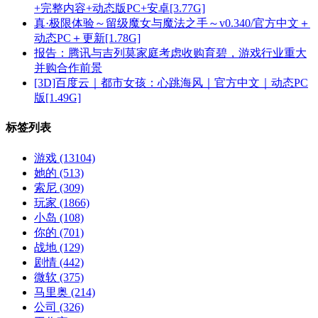
+完整内容+动态版PC+安卓[3.77G]
真·极限体验～留级魔女与魔法之手～v0.340/官方中文＋
动态PC＋更新[1.78G]
报告：腾讯与吉列莫家庭考虑收购育碧，游戏行业重大
并购合作前景
[3D]百度云｜都市女孩：心跳海风｜官方中文｜动态PC
版[1.49G]
标签列表
游戏
(13104)
她的
(513)
索尼
(309)
玩家
(1866)
小岛
(108)
你的
(701)
战地
(129)
剧情
(442)
微软
(375)
马里奥
(214)
公司
(326)