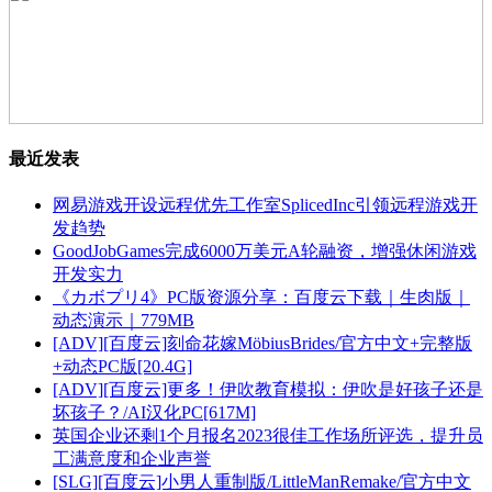
最近发表
网易游戏开设远程优先工作室SplicedInc引领远程游戏开
发趋势
GoodJobGames完成6000万美元A轮融资，增强休闲游戏
开发实力
《カボプリ4》PC版资源分享：百度云下载｜生肉版｜
动态演示｜779MB
[ADV][百度云]刻命花嫁MöbiusBrides/官方中文+完整版
+动态PC版[20.4G]
[ADV][百度云]更多！伊吹教育模拟：伊吹是好孩子还是
坏孩子？/AI汉化PC[617M]
英国企业还剩1个月报名2023很佳工作场所评选，提升员
工满意度和企业声誉
[SLG][百度云]小男人重制版/LittleManRemake/官方中文