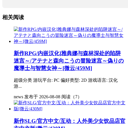
相关阅读
新作RPG/内嵌汉化]雅典娜与森林深处的陷阱
迷宫～/アテナと森向こうの冒险迷宫～偽りの
魔導士与智慧女神～[微云/459M]
超级分类 游玩平台: PC 偏好类型: 2D 游戏语言: 汉化
游...
news
发布于 2026-08-08
阅读（7）
新作SLG/官方中文/互动：人外美少女饮品店官