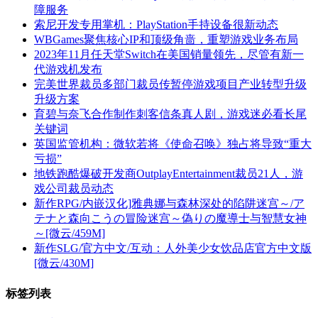
障服务
索尼开发专用掌机：PlayStation手持设备很新动态
WBGames聚焦核心IP和顶级角啬，重塑游戏业务布局
2023年11月任天堂Switch在美国销量领先，尽管有新一
代游戏机发布
完美世界裁员多部门裁员传暂停游戏项目产业转型升级
升级方案
育碧与奈飞合作制作刺客信条真人剧，游戏迷必看长尾
关键词
英国监管机构：微软若将《使命召唤》独占将导致“重大
亏损”
地铁跑酷爆破开发商OutplayEntertainment裁员21人，游
戏公司裁员动态
新作RPG/内嵌汉化]雅典娜与森林深处的陷阱迷宫～/ア
テナと森向こうの冒险迷宫～偽りの魔導士与智慧女神
～[微云/459M]
新作SLG/官方中文/互动：人外美少女饮品店官方中文版
[微云/430M]
标签列表