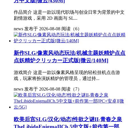
方中文版[微云/430M]
作品简介 这是一款以现代职场与创业日常为背景的中文
剧情游戏，采用 2D 画面与 SL...
news
发布于 2026-08-08
阅读（6）
新作SLG/像素风动态玩法/机械主题妖精炉点点
点妖精炉クリッカー正式版[微云/140M]
游戏简介 这是一款以像素风格呈现的轻松挂机点击游
戏，玩家将扮演妖精炉的管理员，通过持...
news
发布于 2026-08-08
阅读（7）
欧美后宫SLG/汉化/动态]性欲之谜II-青春之泉
TheLibidoEnigmaIICh.5中文版+前作第一部