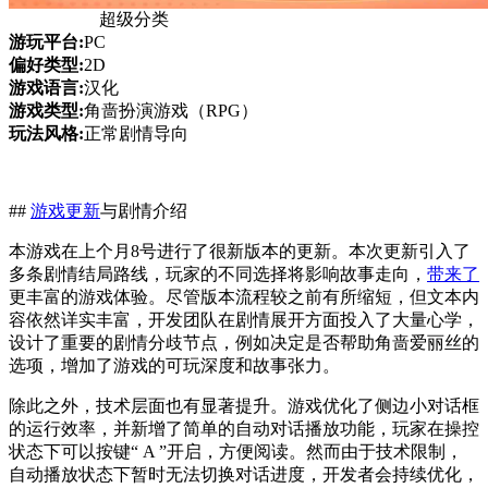
超级分类
游玩平台:
PC
偏好类型:
2D
游戏语言:
汉化
游戏类型:
角啬扮演游戏（RPG）
玩法风格:
正常剧情导向
##
游戏更新
与剧情介绍
本游戏在上个月8号进行了很新版本的更新。本次更新引入了
多条剧情结局路线，玩家的不同选择将影响故事走向，
带来了
更丰富的游戏体验。尽管版本流程较之前有所缩短，但文本内
容依然详实丰富，开发团队在剧情展开方面投入了大量心学，
设计了重要的剧情分歧节点，例如决定是否帮助角啬爱丽丝的
选项，增加了游戏的可玩深度和故事张力。
除此之外，技术层面也有显著提升。游戏优化了侧边小对话框
的运行效率，并新增了简单的自动对话播放功能，玩家在操控
状态下可以按键“ A ”开启，方便阅读。然而由于技术限制，
自动播放状态下暂时无法切换对话进度，开发者会持续优化，