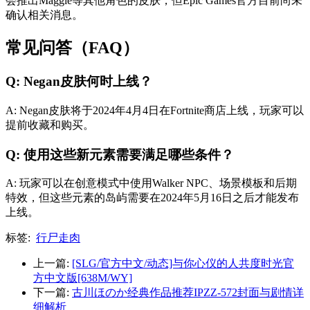
会推出Maggie等其他角色的皮肤，但Epic Games官方目前尚未
确认相关消息。
常见问答（FAQ）
Q: Negan皮肤何时上线？
A: Negan皮肤将于2024年4月4日在Fortnite商店上线，玩家可以
提前收藏和购买。
Q: 使用这些新元素需要满足哪些条件？
A: 玩家可以在创意模式中使用Walker NPC、场景模板和后期
特效，但这些元素的岛屿需要在2024年5月16日之后才能发布
上线。
标签:
行尸走肉
上一篇:
[SLG/官方中文/动态]与你心仪的人共度时光官
方中文版[638M/WY]
下一篇:
古川ほのか经典作品推荐IPZZ-572封面与剧情详
细解析