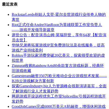
最近发表
RockstarLeeds创始人戈登·霍尔去世游戏行业传奇人物的
离世
Riot正式任命AndreiVanRoon为英雄联盟工作室负责人
——游戏开发领导新篇章
逝世公告：配音演员山姆·莫瑞辞世，享年64岁【配音演
员去世】
华纳兄弟将拓展游戏IP至免费游玩法及在线服务，提高
游戏产业持续盈利
Roblox手游玩家消费突破20亿美元，探索很受欢迎的虚
拟世界
Ziggurat收购RainbowArts80余款复古游戏标题，经典怀
旧游戏收藏
Gamestream融资350万欧元推动企业云游戏技术发展——
B2B云游戏解决方案创新
探索GamesIndustry.biz人力资源峰会很新演讲嘉宾，全面
了解游戏行业人才发展趋势
网易游戏开设远程优先工作室SplicedInc引领远程游戏开
发趋势
GoodJobGames完成6000万美元A轮融资，增强休闲游戏