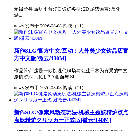
超级分类 游玩平台: PC 偏好类型: 2D 游戏语言: 汉化
游...
news
发布于 2026-08-08
阅读（11）
新作SLG/官方中文/互动：人外美少女饮品店官
方中文版[微云/430M]
作品简介 这是一款以现代职场与创业日常为背景的中文
剧情游戏，采用 2D 画面与 SL...
news
发布于 2026-08-08
阅读（11）
新作SLG/像素风动态玩法/机械主题妖精炉点点
点妖精炉クリッカー正式版[微云/140M]