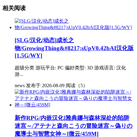
相关阅读
[SLG/汉化/动态]成长之
物/GrowingThing&#8217;sUpV0.42bAI汉化版
[1.5G/WY]
超级分类 游玩平台: PC 偏好类型: 3D 游戏语言: 汉化
游...
news
发布于 2026-08-09
阅读（5）
新作RPG/内嵌汉化]雅典娜与森林深处的陷阱
迷宫～/アテナと森向こうの冒险迷宫～偽りの
魔導士与智慧女神～[微云/459M]