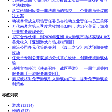
贝塞斯达因《辐she4》DLC被告上法庭——游戏扩展内
容法律纠纷
洛克伍德回应关于非法裁员的指控——企业裁员争议解
决方案
动视暴雪成立职场责任委员会推动企业责任与员工关怀
万代南梦宫第三季度营收增长3.9%，达51亿美元，游戏
行业财务表现分析
尼可合作伙伴：到2026年亚洲10大游戏市场将实现410亿
美元收入【亚洲游戏市场规模预测】
前沿公司多元化策略失利，《废土之灾》未达预期失败
收场
任天堂专利公开双屏拆分式掌机设计，创新便携游戏体
验
动视宣布停运《使命召唤：战区手游》，一周年后关闭
服务器【手游服务器关闭】
索尼或将对免费游戏引入游戏内广告，提升免费游戏盈
利策略
标签列表
游戏
(13114)
她的
(513)