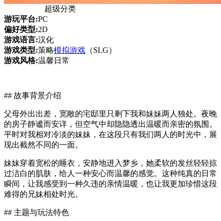
超级分类
游玩平台:
PC
偏好类型:
2D
游戏语言:
汉化
游戏类型:
策略
模拟游戏
（SLG）
游戏风格:
温馨日常
## 故事背景介绍
父母外出出差，宽敞的宅邸里只剩下我和妹妹两人独处。夜晚
的房子静谧而安详，但空气中却隐隐透出温暖而亲密的氛围。
平时对我相对冷淡的妹妹，在这段只有我们两人的时光中，展
现出截然不同的一面。
妹妹穿着宽松的睡衣，安静地进入梦乡，她柔软的发丝轻轻掠
过洁白的肌肤，给人一种安心而温馨的感觉。这种纯真的日常
瞬间，让我感受到一种久违的亲情温暖，也让我更加珍惜这段
难得的兄妹相处时光。
## 主题与玩法特色