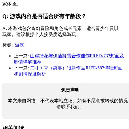
家体验。
Q: 游戏内容是否适合所有年龄段？
A: 本游戏包含奇幻冒险和角色成长元素，适合青少年及以上
玩家。建议根据个人接受度选择游玩。
标签:
游戏
上一篇:
山岸绮花与伊藤舞雪合作佳作PRED-733封面及
剧情详解推荐
下一篇:
二叶エマ（惠麻）很新作品JUFE-587详细封面
和剧情深度解析
免责声明
本文来自网络，不代表本站立场。如有不愿意被转载的情况
请联系我们。
相关阅读