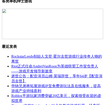
各类单机绅士游戏
最近发表
RockstarLeeds创始人戈登·霍尔去世游戏行业传奇人物的
离世
Riot正式任命AndreiVanRoon为英雄联盟工作室负责人
——游戏开发领导新篇章
逝世公告：配音演员山姆·莫瑞辞世，享年64岁【配音演
员去世】
华纳兄弟将拓展游戏IP至免费游玩法及在线服务，提高
游戏产业持续盈利
Roblox手游玩家消费突破20亿美元，探索很受欢迎的虚
拟世界