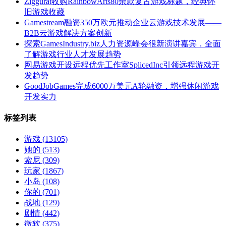
Ziggurat收购RainbowArts80余款复古游戏标题，经典怀
旧游戏收藏
Gamestream融资350万欧元推动企业云游戏技术发展——
B2B云游戏解决方案创新
探索GamesIndustry.biz人力资源峰会很新演讲嘉宾，全面
了解游戏行业人才发展趋势
网易游戏开设远程优先工作室SplicedInc引领远程游戏开
发趋势
GoodJobGames完成6000万美元A轮融资，增强休闲游戏
开发实力
标签列表
游戏
(13105)
她的
(513)
索尼
(309)
玩家
(1867)
小岛
(108)
你的
(701)
战地
(129)
剧情
(442)
微软
(375)