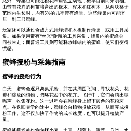
此外，蜂巢也可能在樱花林角色互动现，概率目前尚未明确。
由带有花卉的树苗培育出的橡木、桦木和红树木，从两块格子
范围内生长时，均有5%的几率带有蜂巢。这些蜂巢内可能寄
居一到三只蜜蜂。
玩家还可以通过合成方式用蜂蜡和木板制作蜂巢，或用工具采
集。如果使用带有“丝光”附魔的工具采集，蜂巢内的蜜蜂会一
同被带走；而普通工具则可能释放蜂蜡内的蜜蜂，使它们变得
愤怒。
蜜蜂授粉与采集指南
蜜蜂的授粉行为
白天，蜜蜂会逐只离巢采蜜，并在其周围飞翔，寻找花朵、花
瓣和绽放的植物，忽略花盆中的花卉。飞行中，它们会腾出嗡
嗡声，收集花粉。这一过程会在蜜蜂身上留下颜色的花粉斑
点。在返回巢学的途中，蜜蜂会向植物投放花粉，从而完成授
粉工作。这不仅加快了作物的成长速度，也可以提升植物产
量。
蜜蜂能授粉的作物包括小麦、土豆、胡萝卜、甜菜、瓜类、水