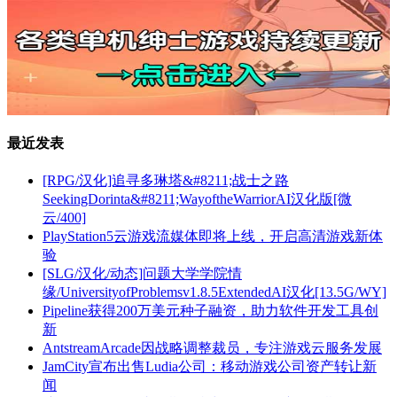
最近发表
[RPG/汉化]追寻多琳塔&#8211;战士之路
SeekingDorinta&#8211;WayoftheWarriorAI汉化版[微
云/400]
PlayStation5云游戏流媒体即将上线，开启高清游戏新体
验
[SLG/汉化/动态]问题大学学院情
缘/UniversityofProblemsv1.8.5ExtendedAI汉化[13.5G/WY]
Pipeline获得200万美元种子融资，助力软件开发工具创
新
AntstreamArcade因战略调整裁员，专注游戏云服务发展
JamCity宣布出售Ludia公司：移动游戏公司资产转让新
闻