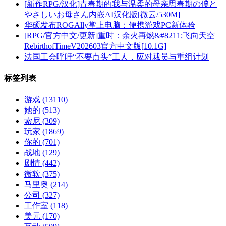
[新作RPG/汉化]青春期的我与温柔的母亲思春期の僕と
やさしいお母さん内嵌AI汉化版[微云/530M]
华硕发布ROGAlly掌上电脑：便携游戏PC新体验
[RPG/官方中文/更新]重时：余火再燃&#8211;飞向天空
RebirthofTimeV202603官方中文版[10.1G]
法国工会呼吁“不要点头”工人，应对裁员与重组计划
标签列表
游戏
(13110)
她的
(513)
索尼
(309)
玩家
(1869)
你的
(701)
战地
(129)
剧情
(442)
微软
(375)
马里奥
(214)
公司
(327)
工作室
(118)
美元
(170)