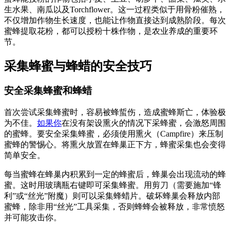
生水果、南瓜以及Torchflower。这一过程类似于用骨粉催熟，
不仅增加作物生长速度，也能让作物直接达到成熟阶段。每次
蜜蜂提取花粉，都可以授粉十株作物，是农业养成的重要环
节。
采集蜂蜜与蜂蜡的安全技巧
安全采集蜂蜜和蜂蜡
首次尝试采集蜂蜜时，容易被蜂蜇伤，造成蜜蜂斯亡，体验极
为不佳。
如果你
在没有架设熏火的情况下采蜂蜜，会激怒周围
的蜜蜂。要安全采集蜂蜜，必须使用熏火（Campfire）来压制
蜜蜂的警惕心。将熏火放置在蜂巢正下方，蜂蜜采集也会变得
简单安全。
每当蜜蜂在蜂巢内积累到一定的蜂蜜后，蜂巢会出现流动的蜂
蜜。这时用玻璃瓶右键即可采集蜂蜜。用剪刀（需要施加“锋
利”或“丝光”附魔）则可以采集蜂蜡片。破坏蜂巢会释放内部
蜜蜂，除非用“丝光”工具采集，否则蜂蜂会被释放，非常愤怒
并可能攻击你。