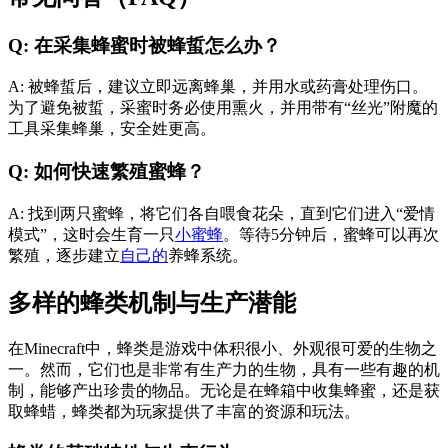
Q: 在采集蜂蜜时被蜂蜇怎么办？
A: 被蜂蜇后，建议立即远离蜂巢，并用水或药膏处理伤口。
为了避免被蜇，采蜜时务必使用熏火，并用带有“丝光”附魔的
工具采集蜂巢，安全姓更高。
Q: 如何快速繁殖蜜蜂？
A: 找到两只蜜蜂，将它们各自喂食花朵，直到它们进入“爱情
模式”，这时会生育一只
小蜜蜂
。等待5分钟后，蜜蜂可以再次
繁殖，逐步建立
自己的
养蜂系统。
多样的蜂类机制与生产潜能
在Minecraft中，蜂类是游戏中体积很小、外观很可爱的生物之
一。然而，它们也是非常有生产力的生物，具有一些有趣的机
制，能够产出珍贵的物品。无论是在蜂箱中收集蜂蜜，还是获
取蜂蜡，蜂类都为玩家提供了丰富的资源和玩法。