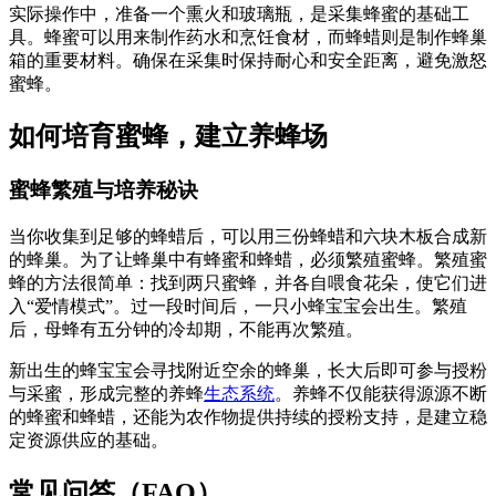
实际操作中，准备一个熏火和玻璃瓶，是采集蜂蜜的基础工
具。蜂蜜可以用来制作药水和烹饪食材，而蜂蜡则是制作蜂巢
箱的重要材料。确保在采集时保持耐心和安全距离，避免激怒
蜜蜂。
如何培育蜜蜂，建立养蜂场
蜜蜂繁殖与培养秘诀
当你收集到足够的蜂蜡后，可以用三份蜂蜡和六块木板合成新
的蜂巢。为了让蜂巢中有蜂蜜和蜂蜡，必须繁殖蜜蜂。繁殖蜜
蜂的方法很简单：找到两只蜜蜂，并各自喂食花朵，使它们进
入“爱情模式”。过一段时间后，一只小蜂宝宝会出生。繁殖
后，母蜂有五分钟的冷却期，不能再次繁殖。
新出生的蜂宝宝会寻找附近空余的蜂巢，长大后即可参与授粉
与采蜜，形成完整的养蜂
生态系统
。养蜂不仅能获得源源不断
的蜂蜜和蜂蜡，还能为农作物提供持续的授粉支持，是建立稳
定资源供应的基础。
常见问答（FAQ）