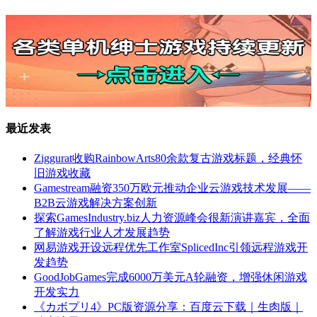
最近发表
Ziggurat收购RainbowArts80余款复古游戏标题，经典怀
旧游戏收藏
Gamestream融资350万欧元推动企业云游戏技术发展——
B2B云游戏解决方案创新
探索GamesIndustry.biz人力资源峰会很新演讲嘉宾，全面
了解游戏行业人才发展趋势
网易游戏开设远程优先工作室SplicedInc引领远程游戏开
发趋势
GoodJobGames完成6000万美元A轮融资，增强休闲游戏
开发实力
《カボプリ4》PC版资源分享：百度云下载｜生肉版｜