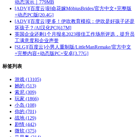
动态演示｜779MB
[ADV][百度云]刻命花嫁MöbiusBrides/官方中文+完整版
+动态PC版[20.4G]
[ADV][百度云]更多！伊吹教育模拟：伊吹是好孩子还是
坏孩子？/AI汉化PC[617M]
英国企业还剩1个月报名2023很佳工作场所评选，提升员
工满意度和企业声誉
[SLG][百度云]小男人重制版/LittleManRemake/官方中文
+完整内容+动态版PC+安卓[3.77G]
标签列表
游戏
(13105)
她的
(513)
索尼
(309)
玩家
(1866)
小岛
(108)
你的
(701)
战地
(129)
剧情
(442)
微软
(375)