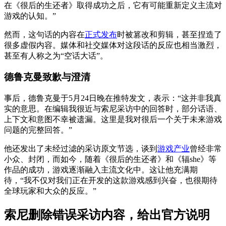
在《很后的生还者》取得成功之后，它有可能重新定义主流对
游戏的认知。”
然而，这句话的内容在
正式发布
时被篡改和剪辑，甚至捏造了
很多虚假内容。媒体和社交媒体对这段话的反应也相当激烈，
甚至有人称之为“空话大话”。
德鲁克曼致歉与澄清
事后，德鲁克曼于5月24日晚在推特发文，表示：“这并非我真
实的意思。在编辑我很近与索尼采访中的回答时，部分话语、
上下文和意图不幸被遗漏。这里是我对很后一个关于未来游戏
问题的完整回答。”
他还发出了未经过滤的采访原文节选，谈到
游戏产业
曾经非常
小众、封闭，而如今，随着《很后的生还者》和《辐she》等
作品的成功，游戏逐渐融入主流文化中。这让他充满期
待，“我不仅对我们正在开发的这款游戏感到兴奋，也很期待
全球玩家和大众的反应。”
索尼删除错误采访内容，给出官方说明