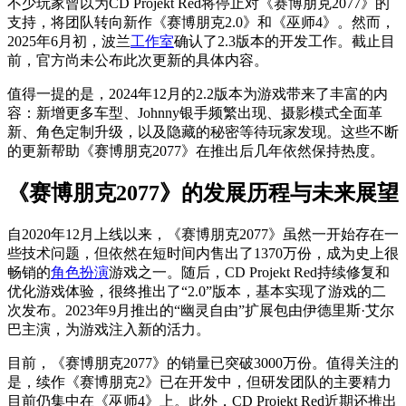
不少玩家曾以为CD Projekt Red将停止对《赛博朋克2077》的
支持，将团队转向新作《赛博朋克2.0》和《巫师4》。然而，
2025年6月初，波兰
工作室
确认了2.3版本的开发工作。截止目
前，官方尚未公布此次更新的具体内容。
值得一提的是，2024年12月的2.2版本为游戏带来了丰富的内
容：新增更多车型、Johnny银手频繁出现、摄影模式全面革
新、角色定制升级，以及隐藏的秘密等待玩家发现。这些不断
的更新帮助《赛博朋克2077》在推出后几年依然保持热度。
《赛博朋克2077》的发展历程与未来展望
自2020年12月上线以来，《赛博朋克2077》虽然一开始存在一
些技术问题，但依然在短时间内售出了1370万份，成为史上很
畅销的
角色扮演
游戏之一。随后，CD Projekt Red持续修复和
优化游戏体验，很终推出了“2.0”版本，基本实现了游戏的二
次发布。2023年9月推出的“幽灵自由”扩展包由伊德里斯·艾尔
巴主演，为游戏注入新的活力。
目前，《赛博朋克2077》的销量已突破3000万份。值得关注的
是，续作《赛博朋克2》已在开发中，但研发团队的主要精力
目前仍集中在《巫师4》上。此外，CD Projekt Red近期还推出