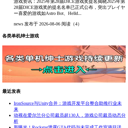
游戏资讯：2025年第28届DICE游戏奖提名揭晓2025年第
28届DICE游戏奖的提名名单已正式公布，突出プレイヤ
ー喜爱的游戏如Astro Bot、Helld...
news
发布于 2026-08-06
阅读（4）
各类单机绅士游戏
最近发表
IronSource与Unity合并：游戏开发平台整合助推行业未
来
动视在爱尔兰分公司裁员超130人，游戏公司裁员动态分
析
新曝光！Rockstar泄露GTA代码与未完成工作室项目详