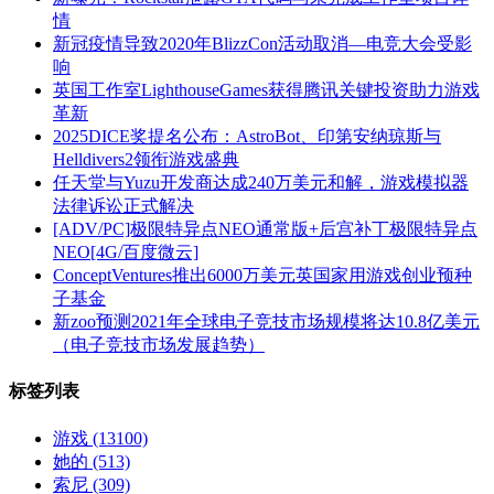
情
新冠疫情导致2020年BlizzCon活动取消—电竞大会受影
响
英国工作室LighthouseGames获得腾讯关键投资助力游戏
革新
2025DICE奖提名公布：AstroBot、印第安纳琼斯与
Helldivers2领衔游戏盛典
任天堂与Yuzu开发商达成240万美元和解，游戏模拟器
法律诉讼正式解决
[ADV/PC]极限特异点NEO通常版+后宫补丁极限特异点
NEO[4G/百度微云]
ConceptVentures推出6000万美元英国家用游戏创业预种
子基金
新zoo预测2021年全球电子竞技市场规模将达10.8亿美元
（电子竞技市场发展趋势）
标签列表
游戏
(13100)
她的
(513)
索尼
(309)