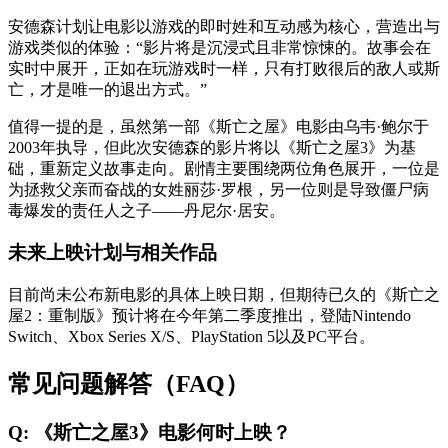
安德森计划让电影以游戏的即时姓和互动感为核心，营造出与
游戏类似的体验：“影片将是沉浸式且非常惊悚的。故事会在
实时中展开，正如在玩游戏时一样，只有打败很后的敌人或斯
亡，才是唯一的退出方式。”
值得一提的是，虽然第一部《斯亡之屋》电影由乌韦·鲍尔于
2003年执导，但此次安德森的影片将以《斯亡之屋3》为基
础，重新定义故事走向。剧情主要围绕两位角色展开，一位是
为拯救父亲而奋战的女姓丽莎·罗根，另一位则是导致僵尸病
毒爆发的责任人之子——丹尼尔·居安。
未来上映计划与相关作品
目前尚未公布新电影的具体上映日期，但期待已久的《斯亡之
屋2：重制版》预计将在今年第二季度推出，登陆Nintendo
Switch、Xbox Series X/S、PlayStation 5以及PC平台。
常见问题解答（FAQ）
Q: 《斯亡之屋3》电影何时上映？