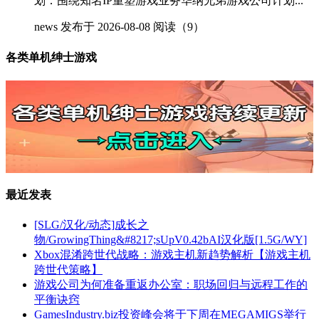
划：围绕知名IP重塑游戏业务华纳兄弟游戏公司计划...
news
发布于 2026-08-08
阅读（9）
各类单机绅士游戏
最近发表
[SLG/汉化/动态]成长之
物/GrowingThing&#8217;sUpV0.42bAI汉化版[1.5G/WY]
Xbox混淆跨世代战略：游戏主机新趋势解析【游戏主机
跨世代策略】
游戏公司为何准备重返办公室：职场回归与远程工作的
平衡诀窍
GamesIndustry.biz投资峰会将于下周在MEGAMIGS举行