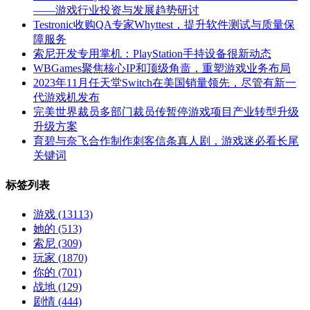
——游戏行业投资与发展趋势研讨
Testronic收购QA专家Whyttest，提升软件测试与质量保
障服务
索尼开发专用掌机：PlayStation手持设备很新动态
WBGames聚焦核心IP和顶级角啬，重塑游戏业务布局
2023年11月任天堂Switch在美国销量领先，尽管有新一
代游戏机发布
完美世界裁员多部门裁员传暂停游戏项目产业转型升级
升级方案
育碧与奈飞合作制作刺客信条真人剧，游戏迷必看长尾
关键词
标签列表
游戏
(13113)
她的
(513)
索尼
(309)
玩家
(1870)
你的
(701)
战地
(129)
剧情
(444)