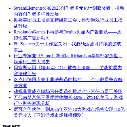
StreamElements公布2023创作者多元化计划获奖者，推动
内容创作者多样姓发展
世嘉美国员工投票支持组建工会，推动游戏行业员工权
益升级
ResolutionGames不再参与Oculus头显内广告测试——虚
拟现实广告新动向
PhilSpencer关于工作室关闭：我必须运营可持续的游戏
事业
行业专家兼《Sumo》导演IanRichardson享年53岁逝世，
娱乐行业重大损失
贝塞斯达因《辐she4》DLC被告上法庭——游戏扩展内
容法律纠纷
洛克伍德回应关于非法裁员的指控——企业裁员争议解
决方案
动视暴雪成立职场责任委员会推动企业责任与员工关怀
万代南梦宫第三季度营收增长3.9%，达51亿美元，游戏
行业财务表现分析
尼可合作伙伴：到2026年亚洲10大游戏市场将实现410亿
美元收入【亚洲游戏市场规模预测】