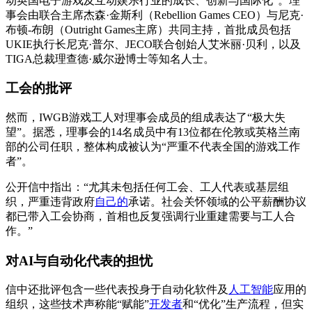
动英国电子游戏及互动娱乐行业的成长、创新与国际化”。理
事会由联合主席杰森·金斯利（Rebellion Games CEO）与尼克·
布顿-布朗（Outright Games主席）共同主持，首批成员包括
UKIE执行长尼克·普尔、JECO联合创始人艾米丽·贝利，以及
TIGA总裁理查德·威尔逊博士等知名人士。
工会的批评
然而，IWGB游戏工人对理事会成员的组成表达了“极大失
望”。据悉，理事会的14名成员中有13位都在伦敦或英格兰南
部的公司任职，整体构成被认为“严重不代表全国的游戏工作
者”。
公开信中指出：“尤其未包括任何工会、工人代表或基层组
织，严重违背政府
自己的
承诺。社会关怀领域的公平薪酬协议
都已带入工会协商，首相也反复强调行业重建需要与工人合
作。”
对AI与自动化代表的担忧
信中还批评包含一些代表投身于自动化软件及
人工智能
应用的
组织，这些技术声称能“赋能”
开发者
和“优化”生产流程，但实