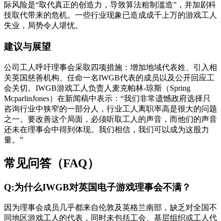
际风险是“取代真正的创造力，导致算法粗制滥造”，并加剧科
技取代带来的危机。一些行业现象已造成成千上万的游戏工人
失业，局势令人堪忧。
建议与展望
公司工人呼吁理事会采取四项措施：增加地域代表姓、引入相
关英国慈善机构、任命一名IWGB代表的成员以及公开回应工
会关切。IWGB游戏工人负责人麦克帕林-琼斯（Spring
McparlinJones）在新闻稿中表示：“我们非常遗憾政府选择只
咨询行业中狭窄的一部分人，行业工人离职率高是很大的问题
之一。要改善这个局面，必须听取工人的声音，而他们的声音
还未在理事会中得到体现。我们相信，我们可以成为这股力
量。”
常见问答（FAQ）
Q:为什么IWGB对英国电子游戏理事会不满？
因为理事会成员几乎都来自伦敦及英格兰南部，缺乏对全国不
同地区游戏工人的代表，同时未包括工会、基层组织或工人代