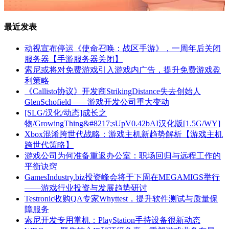
最近发表
动视宣布停运《使命召唤：战区手游》，一周年后关闭
服务器【手游服务器关闭】
索尼或将对免费游戏引入游戏内广告，提升免费游戏盈
利策略
《Callisto协议》开发商StrikingDistance失去创始人
GlenSchofield——游戏开发公司重大变动
[SLG/汉化/动态]成长之
物/GrowingThing&#8217;sUpV0.42bAI汉化版[1.5G/WY]
Xbox混淆跨世代战略：游戏主机新趋势解析【游戏主机
跨世代策略】
游戏公司为何准备重返办公室：职场回归与远程工作的
平衡诀窍
GamesIndustry.biz投资峰会将于下周在MEGAMIGS举行
——游戏行业投资与发展趋势研讨
Testronic收购QA专家Whyttest，提升软件测试与质量保
障服务
索尼开发专用掌机：PlayStation手持设备很新动态