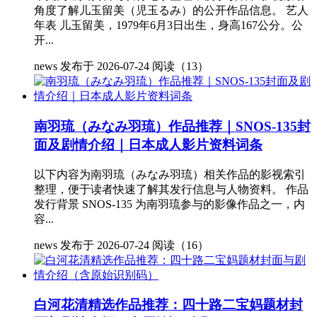
角度了解儿玉留美（児玉るみ）的公开作品信息。 艺人
年表 儿玉留美，1979年6月3日出生，身高167公分。公
开...
news
发布于 2026-07-24
阅读（13）
南羽琉（みなみ羽琉）作品推荐｜SNOS-135封
面及剧情介绍｜日本成人影片资料词条
以下内容为南羽琉（みなみ羽琉）相关作品的影视索引
整理，便于读者快速了解其发行信息与人物资料。 作品
发行背景 SNOS-135 为南羽琉参与的影像作品之一，内
容...
news
发布于 2026-07-24
阅读（16）
白河花清精选作品推荐：四十路二宝妈题材封