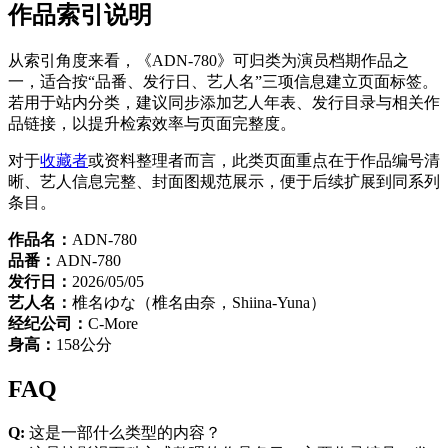
作品索引说明
从索引角度来看，《ADN-780》可归类为演员档期作品之
一，适合按“品番、发行日、艺人名”三项信息建立页面标签。
若用于站内分类，建议同步添加艺人年表、发行目录与相关作
品链接，以提升检索效率与页面完整度。
对于
收藏者
或资料整理者而言，此类页面重点在于作品编号清
晰、艺人信息完整、封面图规范展示，便于后续扩展到同系列
条目。
作品名：
ADN-780
品番：
ADN-780
发行日：
2026/05/05
艺人名：
椎名ゆな（椎名由奈，Shiina-Yuna）
经纪公司：
C-More
身高：
158公分
FAQ
Q:
这是一部什么类型的内容？