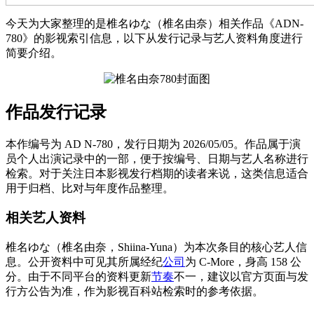
今天为大家整理的是椎名ゆな（椎名由奈）相关作品《ADN-
780》的影视索引信息，以下从发行记录与艺人资料角度进行
简要介绍。
作品发行记录
本作编号为 AD N-780，发行日期为 2026/05/05。作品属于演
员个人出演记录中的一部，便于按编号、日期与艺人名称进行
检索。对于关注日本影视发行档期的读者来说，这类信息适合
用于归档、比对与年度作品整理。
相关艺人资料
椎名ゆな（椎名由奈，Shiina-Yuna）为本次条目的核心艺人信
息。公开资料中可见其所属经纪
公司
为 C-More，身高 158 公
分。由于不同平台的资料更新
节奏
不一，建议以官方页面与发
行方公告为准，作为影视百科站检索时的参考依据。