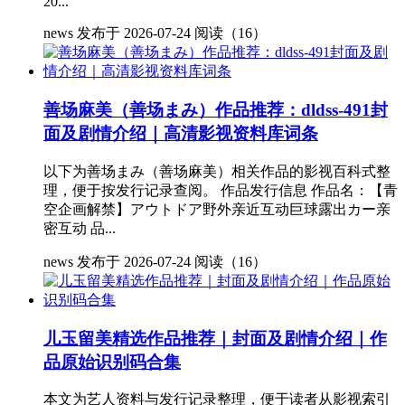
20...
news
发布于 2026-07-24
阅读（16）
善场麻美（善场まみ）作品推荐：dldss-491封
面及剧情介绍｜高清影视资料库词条
以下为善场まみ（善场麻美）相关作品的影视百科式整
理，便于按发行记录查阅。 作品发行信息 作品名：【青
空企画解禁】アウトドア野外亲近互动巨球露出カー亲
密互动 品...
news
发布于 2026-07-24
阅读（16）
儿玉留美精选作品推荐｜封面及剧情介绍｜作
品原始识别码合集
本文为艺人资料与发行记录整理，便于读者从影视索引