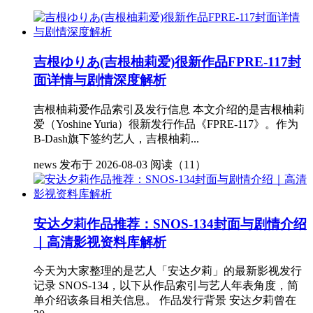
吉根ゆりあ(吉根柚莉爱)很新作品FPRE-117封
面详情与剧情深度解析
吉根柚莉爱作品索引及发行信息 本文介绍的是吉根柚莉
爱（Yoshine Yuria）很新发行作品《FPRE-117》。作为
B-Dash旗下签约艺人，吉根柚莉...
news
发布于 2026-08-03
阅读（11）
安达夕莉作品推荐：SNOS-134封面与剧情介绍
｜高清影视资料库解析
今天为大家整理的是艺人「安达夕莉」的最新影视发行
记录 SNOS-134，以下从作品索引与艺人年表角度，简
单介绍该条目相关信息。 作品发行背景 安达夕莉曾在