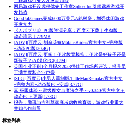
了解游戏行业人才发展趋势
网易游戏开设远程优先工作室SplicedInc引领远程游戏开
发趋势
GoodJobGames完成6000万美元A轮融资，增强休闲游戏
开发实力
《カボプリ4》PC版资源分享：百度云下载｜生肉版｜
动态演示｜779MB
[ADV][百度云]刻命花嫁MöbiusBrides/官方中文+完整版
+动态PC版[20.4G]
[ADV][百度云]更多！伊吹教育模拟：伊吹是好孩子还是
坏孩子？/AI汉化PC[617M]
英国企业还剩1个月报名2023很佳工作场所评选，提升员
工满意度和企业声誉
[SLG][百度云]小男人重制版/LittleManRemake/官方中文
+完整内容+动态版PC+安卓[3.77G]
真·极限体验～留级魔女与魔法之手～v0.340/官方中文＋
动态PC＋更新[1.78G]
报告：腾讯与吉列莫家庭考虑收购育碧，游戏行业重大
并购合作前景
标签列表